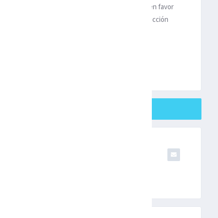
 a Johnson, que pudo haber sentenciado el partido en favor
jar con su ídolo, que en su partido 109 con su selección
SHARE ON TWITTER