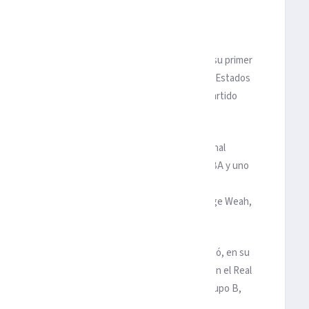
oria del fútbol, debutó, a los 33 años, con gol, en su primer
vió, no obstante, para que Galés empatase (1-1) con Estados
do por los británicos en la segunda parte de un partido
anar la Major League Soccer (MLS), la liga profesional
alegría del mítico Magic Johnson, leyenda de la NBA y uno
el minuto 82 e igualó de esa manera el tanto
minutos para el descanso Tim Weah, el hijo de George Weah,
 desde el de 1958, en Suecia; y este lunes se estrenó, en su
 Cardiff’ -ganador de cinco Ligas de Campeones con el Real
on los que pasa a ocupar el segundo puesto del grupo B,
 Irán.