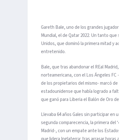
Gareth Bale, uno de los grandes jugadores de la hist
Mundial, el de Qatar 2022. Un tanto que sólo le sir
Unidos, que dominó la primera mitad y acabó domina
entretenido.
Bale, que tras abandonar el REal Madrid, acaba de g
norteamericana, con el Los Ángeles FC -para mayor 
de los propietarios del mismo- marcó de penalti en 
estadounidense que había logrado a falta de diez 
que ganó para Liberia el Balón de Oro de 1985.
Llevaba 64 años Gales sin participar en un Mundial,
segunda comparecencia, la primera del ‘expreso de
Madrid-, con un empate ante los Estados Unidos. C
que lidera Inglaterra; tras arrasar horas antes (6-2) a