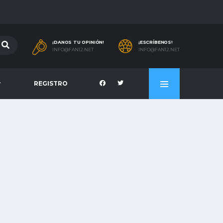
¡DANOS TU OPINIÓN!
¡ESCRÍBENOS!
INFO@FAN12.NET
INFO@FAN12.NET
REGISTRO