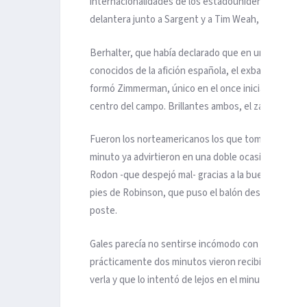
internacionalidades de los estadounidenses y que m
delantera junto a Sargent y a Tim Weah, el hijo del 
Berhalter, que había declarado que en un buen día s
conocidos de la afición española, el exbarcelonista 
formó Zimmerman, único en el once inicial del US Te
centro del campo. Brillantes ambos, el zaguero por 
Fueron los norteamericanos los que tomaron la inici
minuto ya advirtieron en una doble ocasión: un cen
Rodon -que despejó mal- gracias a la buena reacci
pies de Robinson, que puso el balón desde la izqui
poste.
Gales parecía no sentirse incómodo con la iniciati
prácticamente dos minutos vieron recibieron sendas
verla y que lo intentó de lejos en el minuto 28.