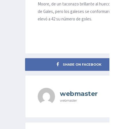
Moore, de un taconazo brillante al hueco, habilitó
de Gales, pero los galeses se conformaron con feste
elevó a 42 su número de goles.
SHARE ON FACEBOOK
webmaster
webmaster