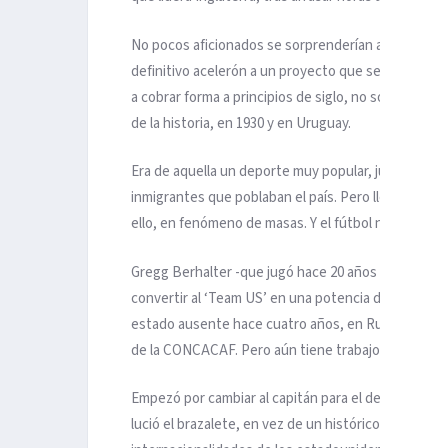
No pocos aficionados se sorprenderían al descubrir
definitivo acelerón a un proyecto que se ideó en 
a cobrar forma a principios de siglo, no sólo jugó la
de la historia, en 1930 y en Uruguay.
Era de aquella un deporte muy popular, jugado ma
inmigrantes que poblaban el país. Pero llegó la telev
ello, en fenómeno de masas. Y el fútbol no tardó 
Gregg Berhalter -que jugó hace 20 años el Mundial d
convertir al ‘Team US’ en una potencia del balompi
estado ausente hace cuatro años, en Rusia; y de ha
de la CONCACAF. Pero aún tiene trabajo por delant
Empezó por cambiar al capitán para el debut en Cat
lució el brazalete, en vez de un histórico como Chri