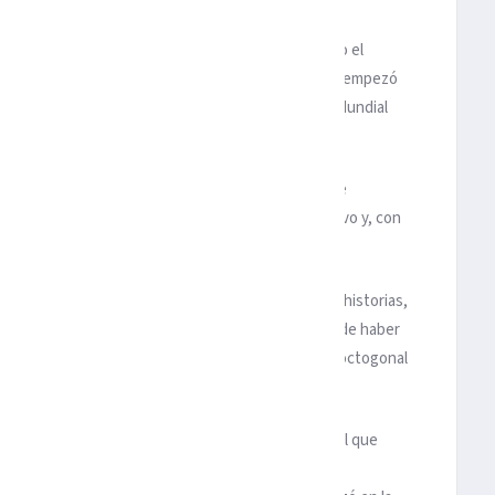
 que Estados Unidos, donde el ‘soccer’ está dando el
los 70 -con el Cosmos de Pelé y Beckenbauer- y que empezó
s semifinales, sino que acabó tercera, en el primer Mundial
yormente por el entonces muy creciente número de
isión, el béisbol se convirtió en el deporte televisivo y, con
en esfumarse en Estados Unidos.
e Corea y Japón- quiere recuperar aquellas viejas historias,
é. Le quiere imprimir un espíritu ganador, después de haber
ber logrado el pase a Catar tras acabar tercera el octogonal
e.
ar. Y fue Tyler Adams (Leeds United), de 23 años, el que
stian Pulisic -con 53, el segundo con más