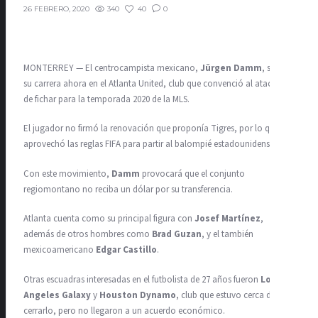
340
40
0
26 FEBRERO, 2020
MONTERREY — El centrocampista mexicano,
Jürgen Damm
, seguirá
su carrera ahora en el Atlanta United, club que convenció al atacante
de fichar para la temporada 2020 de la MLS.
El jugador no firmó la renovación que proponía Tigres, por lo que
aprovechó las reglas FIFA para partir al balompié estadounidense.
Con este movimiento,
Damm
provocará que el conjunto
regiomontano no reciba un dólar por su transferencia.
Atlanta cuenta como su principal figura con
Josef Martínez
,
además de otros hombres como
Brad Guzan
, y el también
mexicoamericano
Edgar Castillo
.
Otras escuadras interesadas en el futbolista de 27 años fueron
Los
Angeles Galaxy
y
Houston Dynamo
, club que estuvo cerca de
cerrarlo, pero no llegaron a un acuerdo económico.