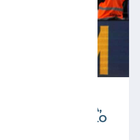
ATA AL BARCELONA,
TE TIENE EL TÍTULO