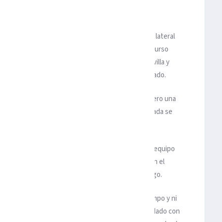
que Alejandro Balde ya le ha quitado el sitio en el lateral
nque él ni se lo plantea. Pero, también, cerrará el curso
Abrió en febrero una dificil victoria frente al Sevilla y
brazaba un empate épico en un Camp Nou desesperado.
 que belleza, con más sufrimiento en sus victorias pero una
do en la clasificación. Así se entiende que la hinchada se
 frente al Real Madrid, Jagoba Arrasate varió a su equipo
ineación y planteando un partido de contenciòn, con el
l Barça quien mandase. Y mandó el Barça, desde luego.
on urgencia más tarde, a medida que pasaba el tiempo y ni
la ordenada defensa navarra. Osasuna se había quedado con