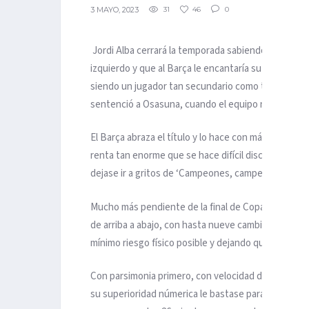
3 MAYO, 2023
31
46
0
Jordi Alba cerrará la temporada sabiendo dos cosas: 
izquierdo y que al Barça le encantaría su marcha, au
siendo un jugador tan secundario como trascendente. 
sentenció a Osasuna, cuando el equipo navarro a
El Barça abraza el título y lo hace con más tensión
renta tan enorme que se hace difícil discutir su man
dejase ir a gritos de ‘Campeones, campeones’.
Mucho más pendiente de la final de Copa del sábado
de arriba a abajo, con hasta nueve cambios en la al
mínimo riesgo físico posible y dejando que fuera e
Con parsimonia primero, con velocidad después y c
su superioridad númerica le bastase para superar 