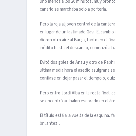
uno menos a los 26 minutos, muy pronto, cuando Jo
canario se marchaba solo a portería.
Pero la roja al joven central de la cantera no varió
en lugar de un lastimado Gavi. El cambio de esquem
dieron otro aire al Barça, tanto en el final del pr
inédito hasta el descanso, comenzó a hacerse ver.
Evitó dos goles de Ansu y otro de Raphinha antes d
última media hora el asedio azulgrana se intensific
confiase en dejar pasar el tiempo o, quizá, en algun
Pero entró Jordi Alba en la recta final, convertido
se encontró un balón escorado en el área que convirt
El título está a la vuelta de la esquina. Ya habrá ti
brillantez…