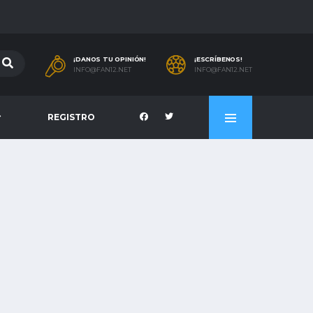
¡DANOS TU OPINIÓN!
¡ESCRÍBENOS!
INFO@FAN12.NET
INFO@FAN12.NET
REGISTRO