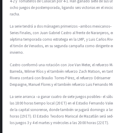
4-2 y Tomateros de Culiacán por 4-1. Han ganado siete de sus últimos
ocho juegos de postemporada, ligando seis victorias en el inicio de la
racha.
La serie tendrá a dos mánagers primerizos –ambos mexicanos– en
Series Finales, con Juan Gabriel Castro al frente de Naranjeros, en su
séptima temporada como estratega en la LMP, y Luis Carlos Rivera en
el timón de Venados, en su segunda campaña como dirigente en
invierno.
Castro conformó una rotación con Joe Van Meter, el refuerzo Manny
Barreda, Wilmer Ríos y el también refuerzo Zach Matson, en tanto que
Rivera contará con Braulio Torres-Pérez, el refuerzo Odrisamer
Despaigne, Manuel Flores y el también refuerzo Luis Fernando Miranda.
La serie arranca –a ganar cuatro de siete juegos posibles– el sábado a
las 18:00 horas tiempo local (20 ET) en el Estadio Fernando Valenzuela
de la capital sonorense, donde también se jugará domingo a las 17:00
horas (19 ET). El Estadio Teodoro Mariscal de Mazatlán será sede de
los juegos 3 y 4 el martes y miércoles a las 20:00 horas (22 ET).