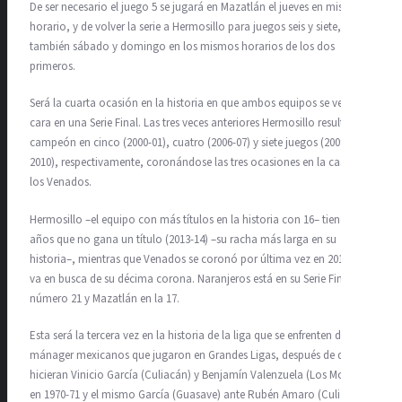
De ser necesario el juego 5 se jugará en Mazatlán el jueves en mismo
horario, y de volver la serie a Hermosillo para juegos seis y siete, serán
también sábado y domingo en los mismos horarios de los dos
primeros.
Será la cuarta ocasión en la historia en que ambos equipos se vean la
cara en una Serie Final. Las tres veces anteriores Hermosillo resultó
campeón en cinco (2000-01), cuatro (2006-07) y siete juegos (2009-
2010), respectivamente, coronándose las tres ocasiones en la casa de
los Venados.
Hermosillo –el equipo con más títulos en la historia con 16– tiene 10
años que no gana un título (2013-14) –su racha más larga en su
historia–, mientras que Venados se coronó por última vez en 2015-16 y
va en busca de su décima corona. Naranjeros está en su Serie Final
número 21 y Mazatlán en la 17.
Esta será la tercera vez en la historia de la liga que se enfrenten dos
mánager mexicanos que jugaron en Grandes Ligas, después de que lo
hicieran Vinicio García (Culiacán) y Benjamín Valenzuela (Los Mochis)
en 1970-71 y el mismo García (Guasave) ante Rubén Amaro (Culiacán)