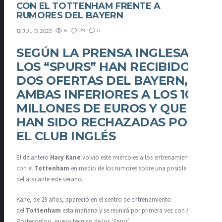
CON EL TOTTENHAM FRENTE A
RUMORES DEL BAYERN
8
39
0
12 JULIO, 2023
SEGÚN LA PRENSA INGLESA,
LOS “SPURS” HAN RECIBIDO
DOS OFERTAS DEL BAYERN,
AMBAS INFERIORES A LOS 100
MILLONES DE EUROS Y QUE
HAN SIDO RECHAZADAS POR
EL CLUB INGLÉS
El delantero
Hary Kane
volvió este miércoles a los entrenamientos
con el
Tottenham
en medio de los rumores sobre una posible salida
del atacante este verano.
Kane, de 29 años, apareció en el centro de entrenamiento
del
Tottenham
esta mañana y se reunirá por primera vez con Ange
Postecoglou, nuevo técnico de los ‘Spurs’.