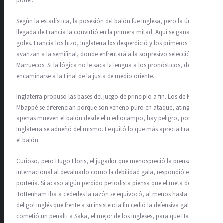
poder.
Según la estadística, la posesión del balón fue inglesa, pero la única
llegada de Francia la convirtió en la primera mitad. Aquí se gana con
goles. Francia los hizo, Inglaterra los desperdició y los primeros
avanzan a la semifinal, donde enfrentará a la sorpresivo selección de
Marruecos. Si la lógica no le saca la lengua a los pronósticos, debe
encaminarse a la Final de la justa de medio oriente.
Inglaterra propuso las bases del juego de principio a fin. Los de Kylian
Mbappé se diferencian porque son veneno puro en ataque, atingentes,
apenas mueven el balón desde el mediocampo, hay peligro, por eso
Inglaterra se adueñó del mismo. Le quitó lo que más aprecia Francia:
el balón.
Curioso, pero Hugo Lloris, el jugador que menospreció la prensa
internacional al devaluarlo como la debilidad gala, respondió en la
portería. Si acaso algún perdido periodista piensa que el meta del
Tottenham iba a cederles la razón se equivocó, al menos hasta antes
del gol inglés que frente a su insistencia fin cedió la defensiva gala y
cometió un penalti a Saka, el mejor de los ingleses, para que Harry