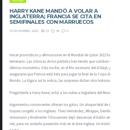
SOCCER
HARRY KANE MANDÓ A VOLAR A
INGLATERRA; FRANCIA SE CITA EN
SEMIFINALES CON MARRUECOS
21
30
0
13 DICIEMBRE, 2022
Hacer pronósticos y afirmaciones en el Mundial de Qatar 2022 ha sido
temerario. Las crónicas de los partidos han tenido que cambiar en los
últimos momentos. Esta noche, en el frío escenario del Al Bayt, podría
asegurarse que Francia está lista para jugar la final de la Copa del
Mundo. La lógica así lo indica, las sorpresas dictan otra historia.
Pregúntenle a Harry Kane; echó a las nubes a Inglaterra del Mundial.
Argumentos convincentes ofrecen los galos. Un ataque letal de cuatro
toques congeló a los ingleses. Theo Hernández, Mbappe, Dembele,
Griezmann y finalmente Tchouameni dejó descansar el balón en la
red, para no andarlo paseando más en el área inglesa. Un botón de