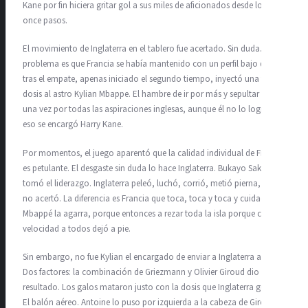
Kane por fin hiciera gritar gol a sus miles de aficionados desde los
once pasos.
El movimiento de Inglaterra en el tablero fue acertado. Sin duda. El
problema es que Francia se había mantenido con un perfil bajo que
tras el empate, apenas iniciado el segundo tiempo, inyectó una fuerte
dosis al astro Kylian Mbappe. El hambre de ir por más y sepultar de
una vez por todas las aspiraciones inglesas, aunque él no lo logró, de
eso se encargó Harry Kane.
Por momentos, el juego aparentó que la calidad individual de Francia
es petulante. El desgaste sin duda lo hace Inglaterra. Bukayo Saka
tomó el liderazgo. Inglaterra peleó, luchó, corrió, metió pierna, pero
no acertó. La diferencia es Francia que toca, toca y toca y cuidado si
Mbappé la agarra, porque entonces a rezar toda la isla porque con su
velocidad a todos dejó a pie.
Sin embargo, no fue Kylian el encargado de enviar a Inglaterra a casa.
Dos factores: la combinación de Griezmann y Olivier Giroud dio
resultado. Los galos mataron justo con la dosis que Inglaterra gusta:
El balón aéreo. Antoine lo puso por izquierda a la cabeza de Giroud