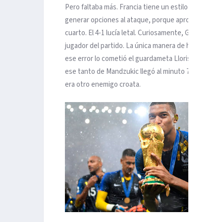
Pero faltaba más. Francia tiene un estilo de juego 
generar opciones al ataque, porque aprovechan la 
cuarto. El 4-1 lucía letal. Curiosamente, Giroud se 
jugador del partido. La única manera de hacerle otr
ese error lo cometió el guardameta Lloris, cuando 
ese tanto de Mandzukic llegó al minuto 79 y había qu
era otro enemigo croata.