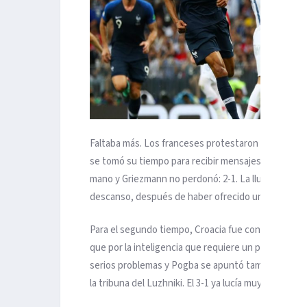
Faltaba más. Los franceses protestaron una mano en
se tomó su tiempo para recibir mensajes del VAR y o
mano y Griezmann no perdonó: 2-1. La lluvia hizo su 
descanso, después de haber ofrecido una primera pa
Para el segundo tiempo, Croacia fue con mayor deci
que por la inteligencia que requiere un partido ta
serios problemas y Pogba se apuntó también un gola
la tribuna del Luzhniki. El 3-1 ya lucía muy pesado al