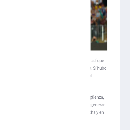
 el área. Pitana no parecía estar muy convencido, así que
ptó por checar la jugada. Penalti a favor de Francia. Sí hubo
aparición en el partido y así se fueron los equipos al
rte, digna de una gran final.
sión al ataque. Impulsada más por el ánimo y la vergüenza,
n importante. Los latigazos franceses comenzaron a generar
zo para enfriar los ánimos croatas aquí, en la cancha y en
 minuto 59.