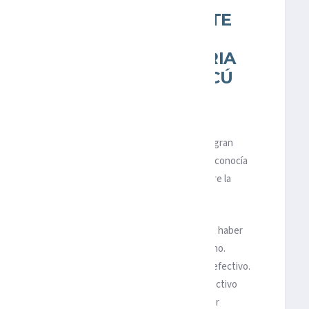
UÉS DE LOGRARLO EN SU
IS, FRANCIA IMPUSO ANTE
DEL MÁS FUERTE PARA
UNDA VEZ EN SU HISTORIA
NDO, ESTA VEZ EN MOSCÚ
no en su propia tierra, sino muy lejos de ella. Sin el gran
r Deschamps llevó a su equipo por un camino que ya conocía
a gloria en Rusia y lo hizo de gran manera: 4-2 sobre la
 Luzhniki para alcanzar el mismo sueño. Después de haber
ís, los croatas no se habían conformado con lo hecho.
ia no entusiasmó tanto, con su futbol cauto, pero efectivo.
 la calidad individual de sus jugadores y por el efectivo
 Deschamps, el tercero en la historia que logra ser