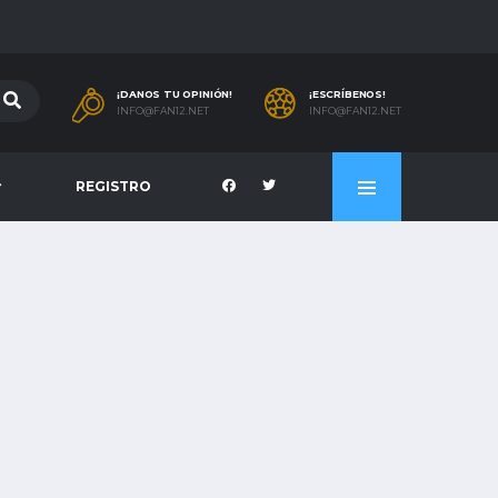
¡DANOS TU OPINIÓN!
¡ESCRÍBENOS!
INFO@FAN12.NET
INFO@FAN12.NET
REGISTRO