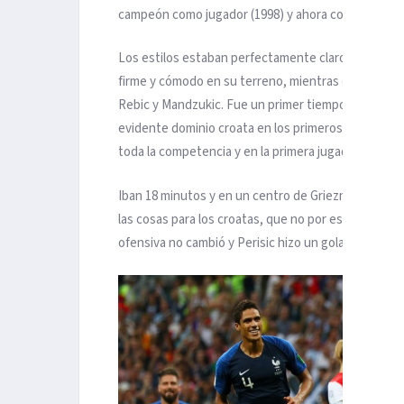
campeón como jugador (1998) y ahora como técnico 
Los estilos estaban perfectamente claros. Francia n
firme y cómodo en su terreno, mientras el rival em
Rebic y Mandzukic. Fue un primer tiempo extraord
evidente dominio croata en los primeros minutos. Si
toda la competencia y en la primera jugada a balón 
Iban 18 minutos y en un centro de Griezmann, Mand
las cosas para los croatas, que no por esta desvent
ofensiva no cambió y Perisic hizo un golazo a los 2