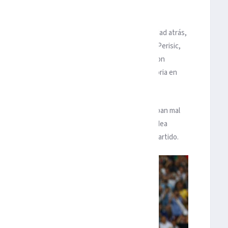
(2018).
o iba a cambiar lo que le había funcionado. Seguridad atrás,
pezaba a mostrar sus armas ofensivas, con Modric, Perisic,
inario, con opciones para ambos equipos, aunque con
n embargo, la efectividad francesa había sido notoria en
parado que tuvieron, abrieron el marcador.
uzukic desvió el balón a su propia meta. Comenzaban mal
aja iban a entregar un partido tan importante. Su idea
8 minutos para que Croacia se metiera de nuevo al partido.