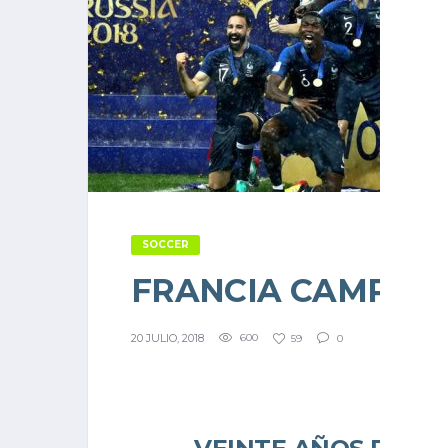
SOCCER
FRANCIA CAMPEÓ
20 JULIO, 2018
600
59
0