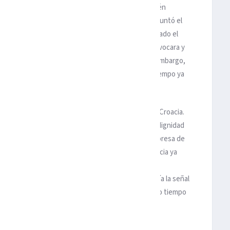
que le permite ser muy sólido en la defensa y también
velocidad de un jugador como Mbappe, quien se apuntó el
fue sin goles de esta Copa, no así Griezmann, nombrado el
o gol a Francia era que su sector defensivo se equivocara y
su equipo había hecho un juego casi perfecto. Sin embargo,
e ir por dos goles más para obligar al alargue. El tiempo ya
Ni el tiempo agregado le servía a Croacia.
La final estaba perdida, no así la dignidad
de un equipo que fue la gran sorpresa de
Rusia 2018. El presidente de Francia ya
festejaba en su palco a lado del
presidente de la FIFA. Pitana tenía la señal
de anuncio en su silbato. No hubo tiempo
para más. ¡Francia, campeón! ¡Un
campeón, a lo grande!