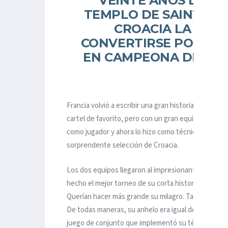
VEINTE AÑOS DESP
TEMPLO DE SAINT DEN
CROACIA LA LEY 
CONVERTIRSE POR SEG
EN CAMPEONA DEL MU
Francia volvió a escribir una gran historia. Esta vez, 
cartel de favorito, pero con un gran equipo, Didie
como jugador y ahora lo hizo como técnico. Alcanzó l
sorprendente selección de Croacia.
Los dos equipos llegaron al impresionante estadio
hecho el mejor torneo de su corta historia como pa
Querían hacer más grande su milagro. Tal vez Franc
De todas maneras, su anhelo era igual de grande, por
juego de conjunto que implementó su técnico Didier