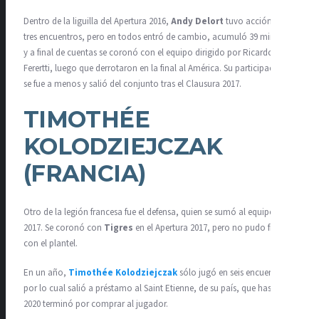
Dentro de la liguilla del Apertura 2016,
Andy Delort
tuvo acción en
tres encuentros, pero en todos entró de cambio, acumuló 39 minutos
y a final de cuentas se coronó con el equipo dirigido por Ricardo
Ferertti, luego que derrotaron en la final al América. Su participación
se fue a menos y salió del conjunto tras el Clausura 2017.
TIMOTHÉE
KOLODZIEJCZAK
(FRANCIA)
Otro de la legión francesa fue el defensa, quien se sumó al equipo en el
2017. Se coronó con
Tigres
en el Apertura 2017, pero no pudo figurar
con el plantel.
En un año,
Timothée Kolodziejczak
sólo jugó en seis encuentros,
por lo cual salió a préstamo al Saint Etienne, de su país, que hasta el
2020 terminó por comprar al jugador.