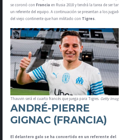
se coronó con
Francia
en Rusia 2018 y tendrá la tarea de ser también
un referente del equipo. A continuación se presentan a los jugadores
del viejo continente que han militado con
Tigres
.
Thauvin será el cuarto francés que juega para Tigres.
Getty Images
ANDRÉ-PIERRE
GIGNAC (FRANCIA)
El delantero galo se ha convertido en un referente del