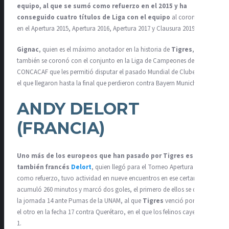
equipo, al que se sumó como refuerzo en el 2015 y ha
conseguido cuatro títulos de Liga con el equipo
al coronarse
en el Apertura 2015, Apertura 2016, Apertura 2017 y Clausura 2019.
Gignac
, quien es el máximo anotador en la historia de
Tigres
,
también se coronó con el conjunto en la Liga de Campeones de la
CONCACAF que les permitió disputar el pasado Mundial de Clubes, en
el que llegaron hasta la final que perdieron contra Bayern Munich.
ANDY DELORT
(FRANCIA)
Uno más de los europeos que han pasado por Tigres es el
también francés
Delort
, quien llegó para el Torneo Apertura 2016
como refuerzo, tuvo actividad en nueve encuentros en ese certamen,
acumuló 260 minutos y marcó dos goles, el primero de ellos se dio en
la jornada 14 ante Pumas de la UNAM, al que
Tigres
venció por 3-1, y
el otro en la fecha 17 contra Querétaro, en el que los felinos cayeron 2-
1.