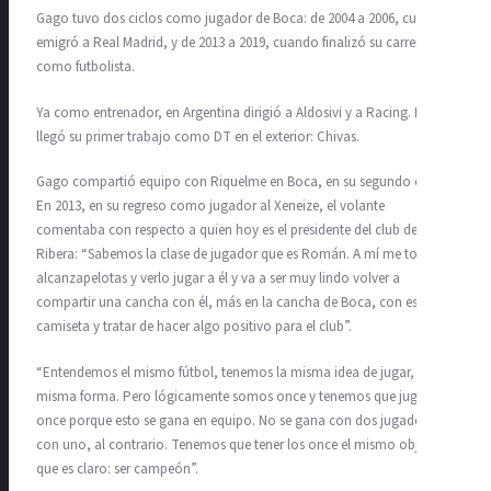
Gago tuvo dos ciclos como jugador de Boca: de 2004 a 2006, cuando
emigró a Real Madrid, y de 2013 a 2019, cuando finalizó su carrera
como futbolista.
Ya como entrenador, en Argentina dirigió a Aldosivi y a Racing. Luego
llegó su primer trabajo como DT en el exterior: Chivas.
Gago compartió equipo con Riquelme en Boca, en su segundo ciclo.
En 2013, en su regreso como jugador al Xeneize, el volante
comentaba con respecto a quien hoy es el presidente del club de La
Ribera: “Sabemos la clase de jugador que es Román. A mí me tocó ser
alcanzapelotas y verlo jugar a él y va a ser muy lindo volver a
compartir una cancha con él, más en la cancha de Boca, con esta
camiseta y tratar de hacer algo positivo para el club”.
“Entendemos el mismo fútbol, tenemos la misma idea de jugar, la
misma forma. Pero lógicamente somos once y tenemos que jugar los
once porque esto se gana en equipo. No se gana con dos jugadores ni
con uno, al contrario. Tenemos que tener los once el mismo objetivo,
que es claro: ser campeón”.