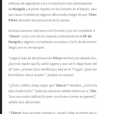
millones de seguidores a los conductores más sobresalientes
de
Hungría
y el piloto tapatío no fue incluido en el listado, situación
que causo molestia en algunos aficionados luego de que
‘Checo’
Pérez
remontó seis posiciones en la carrera.
Diversos usuarios criticaron a la Fórmula 1 por no considerar a
‘
Checo
‘ como uno de los mejores conductores en el
GP de
Hungría
y algunos comentarios acusaban a la F1 de discriminar a
Sergio por no ser europeo.
“Llega la lista de discriminación
Pérez
terminó por delante de Leclerc,
¿fue más rápido que él, subió lugares y aun así lo dejan fuera del top
10? pero ¿el buen chico de Mónaco está en el 7º lugar? ¿Qué clase de
favoritismo cínico es este?”, escribió un usuario.
“¿¡Ocon, Vettel y Gasly mejor que ‘
Checo’
!? Hombre, ¿cómo hacen
esta clasificación? Todas las semanas ustedes destrozan a ‘
Checo
‘.
Tuvo una mala calificación pero una buena carrera en general”,
señaló otro aficionado.
“‘
Checo
‘ tuvo un gran comienzo, ayudó a Max al menos dos veces y