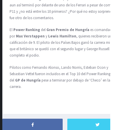
aun así terminó por delante de uno de los Ferrari a pesar de comenzar
P11 y ¿no está entre los 10 primeros? ¿Por qué no estoy sorprendido?”
fue otro de los comentarios.
El
Power Ranking
del
Gran Premio de Hungría
es comandado
por
Max Verstappen
y
Lewis Hamilton
, quienes recibieron una
calificación de 9. El piloto de los Países Bajos ganó la carrera mientras
que el británico se quedó con el segundo lugar y George Russell
completo el podio.
Pilotos como Fernando Alonso, Lando Norris, Esteban Ocon y
Sebastian Vettel fueron incluidos en el Top 10 del Power Rankings
del
GP de Hungría
pese a terminar por debajo de ‘Checo’ en la
carrera.