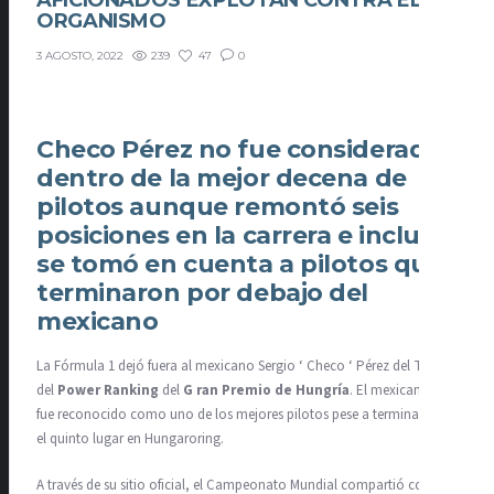
AFICIONADOS EXPLOTAN CONTRA EL
ORGANISMO
239
47
0
3 AGOSTO, 2022
Checo Pérez no fue considerado
dentro de la mejor decena de
pilotos aunque remontó seis
posiciones en la carrera e incluso
se tomó en cuenta a pilotos que
terminaron por debajo del
mexicano
La Fórmula 1 dejó fuera al mexicano
Sergio
‘
Checo
‘ Pérez del To
p 10
del
Power Ranking
del
G
ran Premio de Hungría
. El mexicano no
fue reconocido como uno de los mejores pilotos pese a terminar con
el quinto lugar en Hungaroring.
A través de su sitio oficial, el Campeonato Mundial compartió con sus