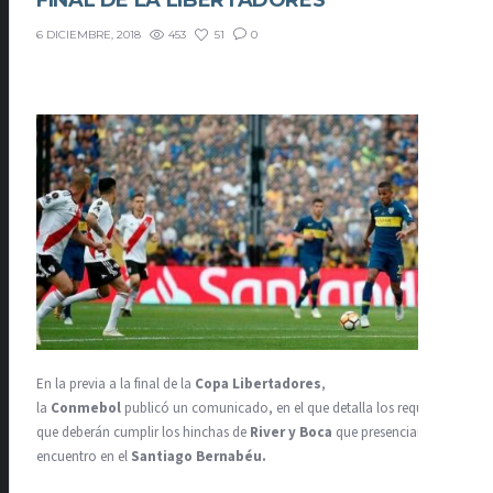
FINAL DE LA LIBERTADORES
453
51
0
6 DICIEMBRE, 2018
En la previa a la final de la
Copa Libertadores
,
la
Conmebol
publicó un comunicado, en el que detalla los requisitos
que deberán cumplir los hinchas de
River y Boca
que presenciarán el
encuentro en el
Santiago Bernabéu.