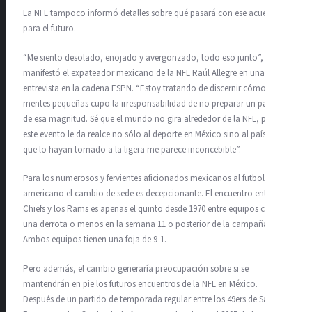
La NFL tampoco informó detalles sobre qué pasará con ese acuerdo
para el futuro.
“Me siento desolado, enojado y avergonzado, todo eso junto”,
manifestó el expateador mexicano de la NFL Raúl Allegre en una
entrevista en la cadena ESPN. “Estoy tratando de discernir cómo en
mentes pequeñas cupo la irresponsabilidad de no preparar un partido
de esa magnitud. Sé que el mundo no gira alrededor de la NFL, pero
este evento le da realce no sólo al deporte en México sino al país, y
que lo hayan tomado a la ligera me parece inconcebible”.
Para los numerosos y fervientes aficionados mexicanos al futbol
americano el cambio de sede es decepcionante. El encuentro entre los
Chiefs y los Rams es apenas el quinto desde 1970 entre equipos con
una derrota o menos en la semana 11 o posterior de la campaña.
Ambos equipos tienen una foja de 9-1.
Pero además, el cambio generaría preocupación sobre si se
mantendrán en pie los futuros encuentros de la NFL en México.
Después de un partido de temporada regular entre los 49ers de San