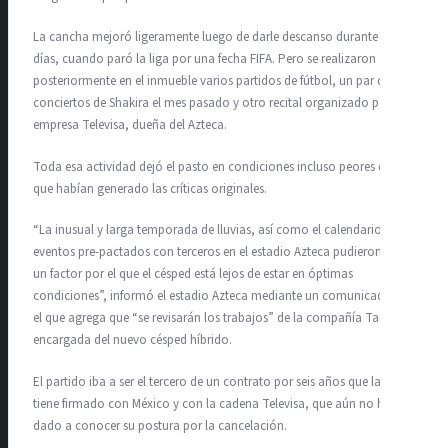
La cancha mejoró ligeramente luego de darle descanso durante 10
días, cuando paró la liga por una fecha FIFA. Pero se realizaron
posteriormente en el inmueble varios partidos de fútbol, un par de
conciertos de Shakira el mes pasado y otro recital organizado por la
empresa Televisa, dueña del Azteca.
Toda esa actividad dejó el pasto en condiciones incluso peores de las
que habían generado las críticas originales.
“La inusual y larga temporada de lluvias, así como el calendario de
eventos pre-pactados con terceros en el estadio Azteca pudieron ser
un factor por el que el césped está lejos de estar en óptimas
condiciones”, informó el estadio Azteca mediante un comunicado, en
el que agrega que “se revisarán los trabajos” de la compañía Tarkett,
encargada del nuevo césped híbrido.
El partido iba a ser el tercero de un contrato por seis años que la liga
tiene firmado con México y con la cadena Televisa, que aún no ha
dado a conocer su postura por la cancelación.