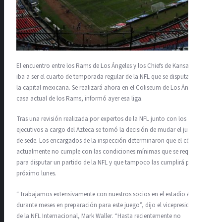
El encuentro entre los Rams de Los Ángeles y los Chiefs de Kansas City,
iba a ser el cuarto de temporada regular de la NFL que se disputara en
la capital mexicana. Se realizará ahora en el Coliseum de Los Ángeles,
casa actual de los Rams, informó ayer esa liga.
Tras una revisión realizada por expertos de la NFL junto con los
ejecutivos a cargo del Azteca se tomó la decisión de mudar el juego
de sede. Los encargados de la inspección determinaron que el césped
actualmente no cumple con las condiciones mínimas que se requieren
para disputar un partido de la NFL y que tampoco las cumplirá para el
próximo lunes.
“Trabajamos extensivamente con nuestros socios en el estadio Azteca
durante meses en preparación para este juego”, dijo el vicepresidente
de la NFL Internacional, Mark Waller. “Hasta recientemente no