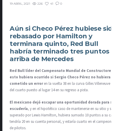
226
41
0
19 ABRIL, 2021
Aún si Checo Pérez hubiese sido
rebasado por Hamilton y
terminara quinto, Red Bull
habría terminado tres puntos
arriba de Mercedes
Red Bull líder del Campeonato Mundial de Constructores…
esto hubiera ocurrido si Sergio Checo Pérez no hubiera
cometido un error
en la vuelta 38 en la curva Gilles Villeneuve y caer
del cuarto puesto al lugar 14 en su regreso a pista.
El mexicano dejó escapar una oportunidad dorada para su
escudería
, y en el hipotético caso de mantenerse en su sitio y ser
superado por Lewis Hamilton, hubiera sumado 10 puntos a su causa,
tendría 20 en su cuenta personal, y estaría cuarto en el campeonato
de pilotos.