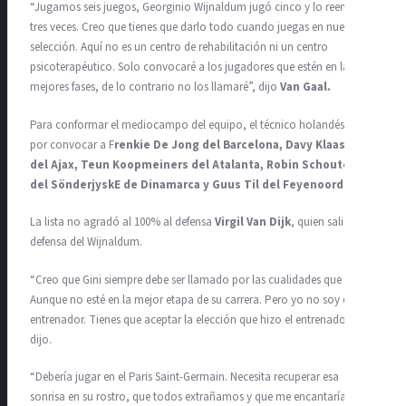
“Jugamos seis juegos, Georginio Wijnaldum jugó cinco y lo reemplacé
tres veces. Creo que tienes que darlo todo cuando juegas en nuestra
selección. Aquí no es un centro de rehabilitación ni un centro
psicoterapéutico. Solo convocaré a los jugadores que estén en las
mejores fases, de lo contrario no los llamaré”, dijo
Van Gaal.
Para conformar el mediocampo del equipo, el técnico holandés optó
por convocar a F
renkie De Jong del Barcelona, ​​Davy Klaassen
del Ajax, Teun Koopmeiners del Atalanta, Robin Schouten
del SönderjyskE de Dinamarca y Guus Til del Feyenoord.
La lista no agradó al 100% al defensa
Virgil Van Dijk
, quien salió en
defensa del Wijnaldum.
“Creo que Gini siempre debe ser llamado por las cualidades que tiene.
Aunque no esté en la mejor etapa de su carrera. Pero yo no soy el
entrenador. Tienes que aceptar la elección que hizo el entrenador”,
dijo.
“Debería jugar en el Paris Saint-Germain. Necesita recuperar esa
sonrisa en su rostro, que todos extrañamos y que me encantaría