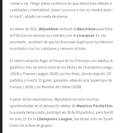
volver a ver. Tengo plena confianza en que estará bien debido a sus
cualidades y mentalidad. Quien conozca a Gini no tendrá duda de que
lo hará”, añadió en rueda de prensa.
En enero de 2021,
Wijnaldum
rechazó al
Barcelona
para fichar por
el PSG tras no renovar su contrato con el
Liverpool
. En ese
momento,
se enteró de que los franceses duplicaron los términos
acordados con los catalanes y cerraron el trato.
El centrocampista llegó al Parque de los Príncipes con estatus de
galáctico tras ser pieza clave en los títulos de Champions League
(2019) y Premier League (2020) con los Reds, donde disputó 237
partidos y marcó 22 goles, ganando además una Supercopa de
Europa ( 2020) y un Mundial de Clubes (2020).
A pesar de las expectativas, Wijnaldum no tuvo muchas
oportunidades en el alineación estelar de
Mauricio Pochettino
. En
la pasada temporada, participó en 38 de 50 partidos, pero fue titular
en solo 22. En la
Champions League
, fue titular solo en 3 partidos,
todos en la fase de grupos.