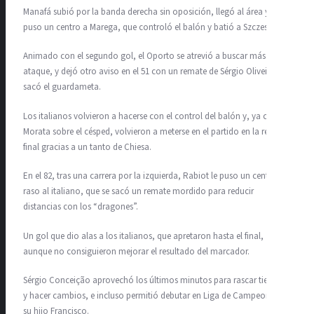
Manafá subió por la banda derecha sin oposición, llegó al área y le
puso un centro a Marega, que controló el balón y batió a Szczesny.
Animado con el segundo gol, el Oporto se atrevió a buscar más el
ataque, y dejó otro aviso en el 51 con un remate de Sérgio Oliveira que
sacó el guardameta.
Los italianos volvieron a hacerse con el control del balón y, ya con
Morata sobre el césped, volvieron a meterse en el partido en la recta
final gracias a un tanto de Chiesa.
En el 82, tras una carrera por la izquierda, Rabiot le puso un centro
raso al italiano, que se sacó un remate mordido para reducir
distancias con los “dragones”.
Un gol que dio alas a los italianos, que apretaron hasta el final,
aunque no consiguieron mejorar el resultado del marcador.
Sérgio Conceição aprovechó los últimos minutos para rascar tiempo
y hacer cambios, e incluso permitió debutar en Liga de Campeones a
su hijo Francisco.