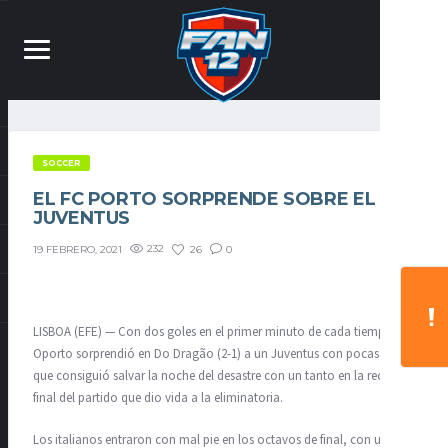
SOCCER
EL FC PORTO SORPRENDE SOBRE EL
JUVENTUS
232
26
0
19 FEBRERO, 2021
LISBOA (EFE) — Con dos goles en el primer minuto de cada tiempo, el
Oporto sorprendió en Do Dragão (2-1) a un Juventus con pocas ideas,
que consiguió salvar la noche del desastre con un tanto en la recta
final del partido que dio vida a la eliminatoria.
Los italianos entraron con mal pie en los octavos de final, con un