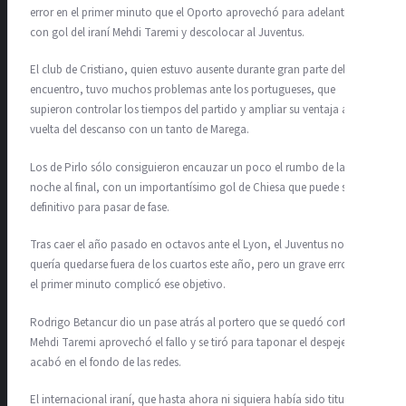
error en el primer minuto que el Oporto aprovechó para adelantarse
con gol del iraní Mehdi Taremi y descolocar al Juventus.
El club de Cristiano, quien estuvo ausente durante gran parte del
encuentro, tuvo muchos problemas ante los portugueses, que
supieron controlar los tiempos del partido y ampliar su ventaja a la
vuelta del descanso con un tanto de Marega.
Los de Pirlo sólo consiguieron encauzar un poco el rumbo de la
noche al final, con un importantísimo gol de Chiesa que puede ser
definitivo para pasar de fase.
Tras caer el año pasado en octavos ante el Lyon, el Juventus no
quería quedarse fuera de los cuartos este año, pero un grave error en
el primer minuto complicó ese objetivo.
Rodrigo Betancur dio un pase atrás al portero que se quedó corto y
Mehdi Taremi aprovechó el fallo y se tiró para taponar el despeje, que
acabó en el fondo de las redes.
El internacional iraní, que hasta ahora ni siquiera había sido titular en