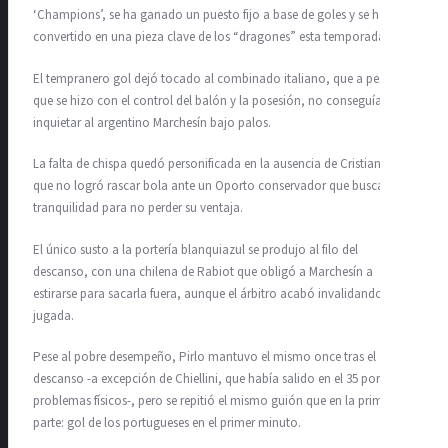
‘Champions’, se ha ganado un puesto fijo a base de goles y se ha
convertido en una pieza clave de los “dragones” esta temporada.
El tempranero gol dejó tocado al combinado italiano, que a pesar de
que se hizo con el control del balón y la posesión, no conseguía
inquietar al argentino Marchesín bajo palos.
La falta de chispa quedó personificada en la ausencia de Cristiano,
que no logró rascar bola ante un Oporto conservador que buscaba la
tranquilidad para no perder su ventaja.
El único susto a la portería blanquiazul se produjo al filo del
descanso, con una chilena de Rabiot que obligó a Marchesín a
estirarse para sacarla fuera, aunque el árbitro acabó invalidando la
jugada.
Pese al pobre desempeño, Pirlo mantuvo el mismo once tras el
descanso -a excepción de Chiellini, que había salido en el 35 por
problemas físicos-, pero se repitió el mismo guión que en la primera
parte: gol de los portugueses en el primer minuto.