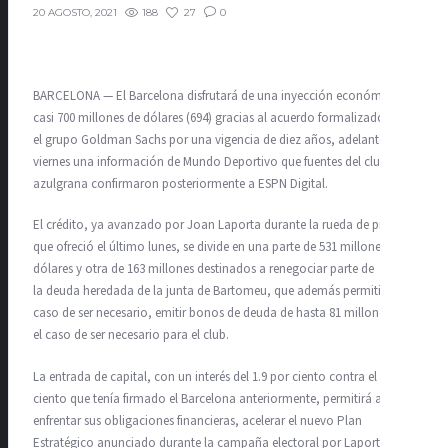
188
27
0
20 AGOSTO, 2021
BARCELONA — El Barcelona disfrutará de una inyección económica de
casi 700 millones de dólares (694) gracias al acuerdo formalizado con
el grupo Goldman Sachs por una vigencia de diez años, adelantó este
viernes una información de Mundo Deportivo que fuentes del club
azulgrana confirmaron posteriormente a ESPN Digital.
El crédito, ya avanzado por Joan Laporta durante la rueda de prensa
que ofreció el último lunes, se divide en una parte de 531 millones de
dólares y otra de 163 millones destinados a renegociar parte de
la deuda heredada de la junta de Bartomeu, que además permitirá,
caso de ser necesario, emitir bonos de deuda de hasta 81 millones en
el caso de ser necesario para el club.
La entrada de capital, con un interés del 1.9 por ciento contra el 6 por
ciento que tenía firmado el Barcelona anteriormente, permitirá al club
enfrentar sus obligaciones financieras, acelerar el nuevo Plan
Estratégico anunciado durante la campaña electoral por Laporta y