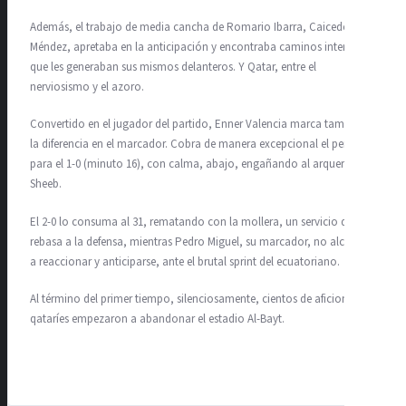
Además, el trabajo de media cancha de Romario Ibarra, Caicedo y
Méndez, apretaba en la anticipación y encontraba caminos interiores,
que les generaban sus mismos delanteros. Y Qatar, entre el
nerviosismo y el azoro.
Convertido en el jugador del partido, Enner Valencia marca también
la diferencia en el marcador. Cobra de manera excepcional el penalti
para el 1-0 (minuto 16), con calma, abajo, engañando al arquero Al
Sheeb.
El 2-0 lo consuma al 31, rematando con la mollera, un servicio que
rebasa a la defensa, mientras Pedro Miguel, su marcador, no alcanza
a reaccionar y anticiparse, ante el brutal sprint del ecuatoriano.
Al término del primer tiempo, silenciosamente, cientos de aficionados
qataríes empezaron a abandonar el estadio Al-Bayt.