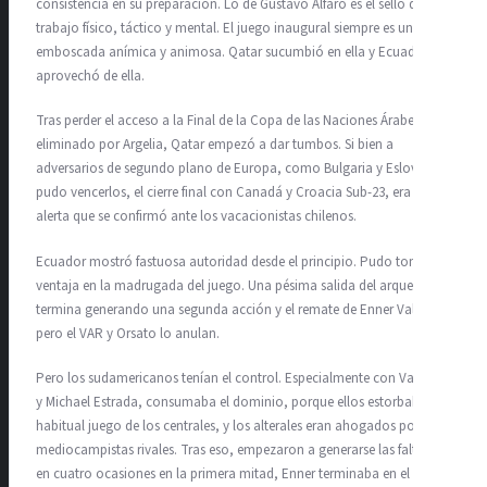
consistencia en su preparación. Lo de Gustavo Alfaro es el sello de un
trabajo físico, táctico y mental. El juego inaugural siempre es una
emboscada anímica y animosa. Qatar sucumbió en ella y Ecuador se
aprovechó de ella.
Tras perder el acceso a la Final de la Copa de las Naciones Árabes,
eliminado por Argelia, Qatar empezó a dar tumbos. Si bien a
adversarios de segundo plano de Europa, como Bulgaria y Eslovenia,
pudo vencerlos, el cierre final con Canadá y Croacia Sub-23, era una
alerta que se confirmó ante los vacacionistas chilenos.
Ecuador mostró fastuosa autoridad desde el principio. Pudo tomar
ventaja en la madrugada del juego. Una pésima salida del arquero,
termina generando una segunda acción y el remate de Enner Valencia,
pero el VAR y Orsato lo anulan.
Pero los sudamericanos tenían el control. Especialmente con Valencia
y Michael Estrada, consumaba el dominio, porque ellos estorbaban el
habitual juego de los centrales, y los alterales eran ahogados por los
mediocampistas rivales. Tras eso, empezaron a generarse las faltas, y
en cuatro ocasiones en la primera mitad, Enner terminaba en el suelo.