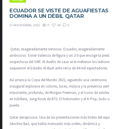
SOCCER
ECUADOR SE VISTE DE AGUAFIESTAS Y
DOMINA A UN DÉBIL QATAR
11
49
0
21 NOVIEMBRE, 2022
Qatar, exageradamente nervioso. Ecuador, exageradamente
ambicioso. Enner Valencia de figura y un 2-0 que encoge la piedad
sospechosa del VAR. Al dueño de casa se le metieron los ladrones y
saquearon el Estadio Al-Byat ante cerca de 64 mil espectadores.
Así arranca la Copa del Mundo 2022, siguiendo una ceremonia
inaugural explosiva en colores, luces, música y la presencia siempre
imponente, profunda, de Morgan Freeman, y el ícono de adolescentes
en tobillera, Jung Kook de BTS. El historiador y el K-Pop, todo se
puede.
Qatar decepciona. Una de las presentaciones más tristes del equipo de
Sánchez Baz, que había insinuado más orden, dinámica y