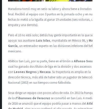
Maradona tomó muy en serio su labor y ahora tiene a Dorados en la
final. Recibió al equipo con 3 puntos en la jornada ocho y en nueve
fechas lo metió a la liguilla al ganar 19 unidades (seis victorias, un
empate y una derrota).
Pero el 10 no está solo; detrás hay gente importante en la que se
apoya: sus auxiliares
Luis Islas
, mundialista en México 86, y
Mario
García
, un entrenador experto en las divisiones inferiores del futbol
mexicano.
Atlético San Luis, por su parte, tiene en el timón a
Alfonso Sosa
, el
cual ha ganado dos títulos de liga en la división y dos ascensos
con
Leones Negros
y
Necaxa
. Su trayectoria es amplia en la
dirección técnica, más allá de haber sido un jugador de Selección
Nacional (2002) en sus tiempos como futbolista.
Sosa dirige un equipo con pocos años de vida. En 2013 la franquicia
de los
Tiburones de Veracruz
se convirtió en San Luis. A mediados
de 2016 se anunció que el equipo podría pasar a manos del
Atlético
de Madrid
, algo que se confirmó el año pasado. Su primer torneo