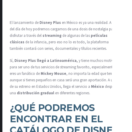
El lanzamiento de
Disney Plus
en México es ya una realidad. A partir
del día de hoy podremos cargarnos de una dosis de nostalgia para
disfrutar a través del
streaming
de algunas de las
películas
clásicas
de la infancia, pero eso no lo es todo, la plataforma
también contará con series, documentales y títulos recientes.
Sí,
Disney Plus llegó a Latinoamérica,
y tiene muchos motivos
para ser uno de tus servicios de streaming favorito, especialmente si
eres un fanático de
Mickey Mouse
, no importa la edad que tengas,
aunque si tienes pequeños en casa será una gran aportación. A un año
de su estreno en Estados Unidos, llega el servicio a
México
después de
una
distribución gradual
en diferentes regiones.
¿QUÉ PODREMOS
ENCONTRAR EN EL
CATÁLOGO DE DISNEY