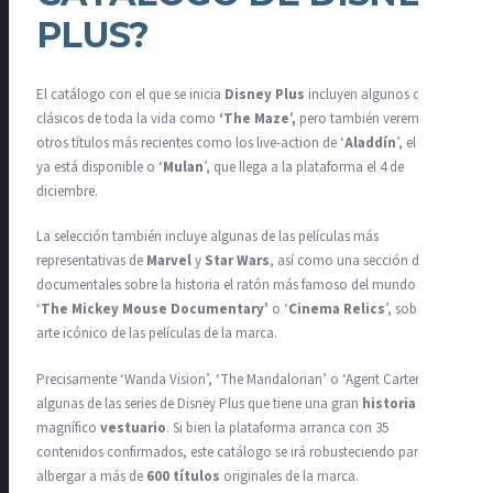
PLUS?
El catálogo con el que se inicia
Disney Plus
incluyen algunos de sus
clásicos de toda la vida como
‘The Maze’,
pero también veremos
otros títulos más recientes como los live-action de ‘
Aladdín
’, el cual
ya está disponible o ‘
Mulan
’, que llega a la plataforma el 4 de
diciembre.
La selección también incluye algunas de las películas más
representativas de
Marvel
y
Star Wars
, así como una sección de
documentales sobre la historia el ratón más famoso del mundo en
‘
The Mickey Mouse Documentary’
o ‘
Cinema Relics
’, sobre el
arte icónico de las películas de la marca.
Precisamente ‘Wanda Vision’, ‘The Mandalorian’ o ‘Agent Carter’, son
algunas de las series de Disney Plus que tiene una gran
historia
y
magnífico
vestuario
. Si bien la plataforma arranca con 35
contenidos confirmados, este catálogo se irá robusteciendo para
albergar a más de
600 títulos
originales de la marca.