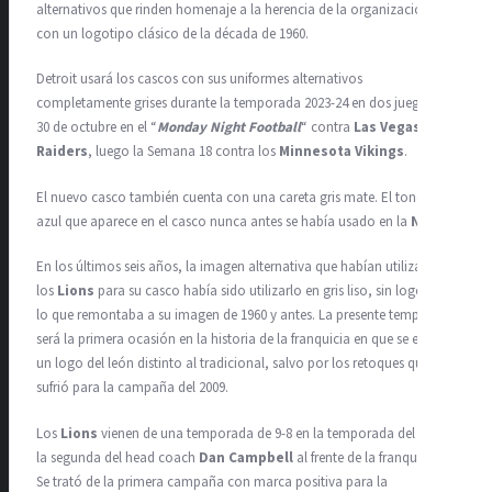
alternativos que rinden homenaje a la herencia de la organización
con un logotipo clásico de la década de 1960.
Detroit usará los cascos con sus uniformes alternativos
completamente grises durante la temporada 2023-24 en dos juegos: el
30 de octubre en el “
Monday Night Football
“
contra
Las Vegas
Raiders
, luego la Semana 18 contra los
Minnesota Vikings
.
El nuevo casco también cuenta con una careta gris mate. El tono de
azul que aparece en el casco nunca antes se había usado en la
NFL
.
En los últimos seis años, la imagen alternativa que habían utilizado
los
Lions
para su casco había sido utilizarlo en gris liso, sin logotipo,
lo que remontaba a su imagen de 1960 y antes. La presente temporada
será la primera ocasión en la historia de la franquicia en que se emplea
un logo del león distinto al tradicional, salvo por los retoques que
sufrió para la campaña del 2009.
Los
Lions
vienen de una temporada de 9-8 en la temporada del 2022,
la segunda del head coach
Dan Campbell
al frente de la franquicia.
Se trató de la primera campaña con marca positiva para la