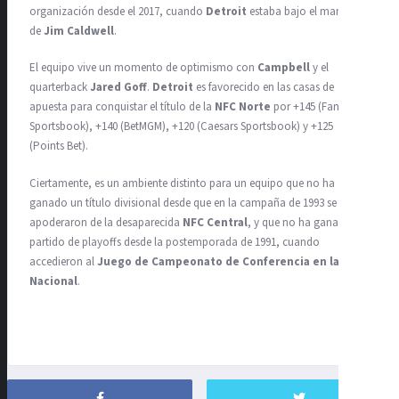
organización desde el 2017, cuando
Detroit
estaba bajo el mando
de
Jim Caldwell
.
El equipo vive un momento de optimismo con
Campbell
y el
quarterback
Jared Goff
.
Detroit
es favorecido en las casas de
apuesta para conquistar el título de la
NFC Norte
por +145 (FanDuel
Sportsbook), +140 (BetMGM), +120 (Caesars Sportsbook) y +125
(Points Bet).
Ciertamente, es un ambiente distinto para un equipo que no ha
ganado un título divisional desde que en la campaña de 1993 se
apoderaron de la desaparecida
NFC Central
, y que no ha ganado un
partido de playoffs desde la postemporada de 1991, cuando
accedieron al
Juego de Campeonato de Conferencia en la
Nacional
.