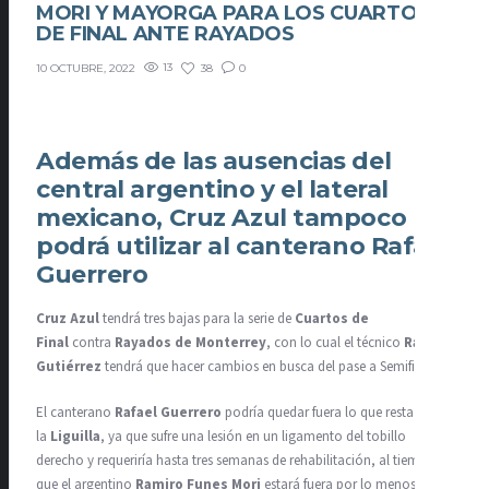
MORI Y MAYORGA PARA LOS CUARTOS
DE FINAL ANTE RAYADOS
13
38
0
10 OCTUBRE, 2022
Además de las ausencias del
central argentino y el lateral
mexicano, Cruz Azul tampoco
podrá utilizar al canterano Rafael
Guerrero
Cruz Azul
tendrá tres bajas para la serie de
Cuartos de
Final
contra
Rayados de Monterrey
, con lo cual el técnico
Raúl
Gutiérrez
tendrá que hacer cambios en busca del pase a Semifinales.
El canterano
Rafael Guerrero
podría quedar fuera lo que resta de
la
Liguilla
, ya que sufre una lesión en un ligamento del tobillo
derecho y requeriría hasta tres semanas de rehabilitación, al tiempo
que el argentino
Ramiro Funes Mori
estará fuera por lo menos 10