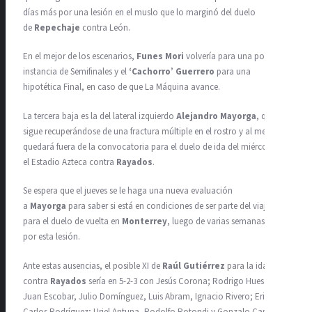
días más por una lesión en el muslo que lo marginó del duelo
de
Repechaje
contra León.
En el mejor de los escenarios,
Funes Mori
volvería para una posible
instancia de Semifinales y el
‘Cachorro’ Guerrero
para una
hipotética Final, en caso de que La Máquina avance.
La tercera baja es la del lateral izquierdo
Alejandro Mayorga
, quien
sigue recuperándose de una fractura múltiple en el rostro y al menos
quedará fuera de la convocatoria para el duelo de ida del miércoles en
el Estadio Azteca contra
Rayados
.
Se espera que el jueves se le haga una nueva evaluación
a
Mayorga
para saber si está en condiciones de ser parte del viaje
para el duelo de vuelta en
Monterrey
, luego de varias semanas fuera
por esta lesión.
Ante estas ausencias, el posible XI de
Raúl Gutiérrez
para la ida
contra
Rayados
sería en 5-2-3 con Jesús Corona; Rodrigo Huescas,
Juan Escobar, Julio Domínguez, Luis Abram, Ignacio Rivero; Erik Lira,
Carlos Rodríguez; Uriel Antuna, Rodolfo Rotondi y Gonzalo Carneiro.