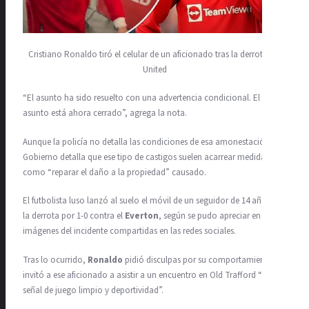
Cristiano Ronaldo tiró el celular de un aficionado tras la derrota del
United
“El asunto ha sido resuelto con una advertencia condicional. El
asunto está ahora cerrado”, agrega la nota.
Aunque la policía no detalla las condiciones de esa amonestación, el
Gobierno detalla que ese tipo de castigos suelen acarrear medidas
como “reparar el daño a la propiedad” causado.
El futbolista luso lanzó al suelo el móvil de un seguidor de 14 años tras
la derrota por 1-0 contra el
Everton
, según se pudo apreciar en
imágenes del incidente compartidas en las redes sociales.
Tras lo ocurrido,
Ronaldo
pidió disculpas por su comportamiento e
invitó a ese aficionado a asistir a un encuentro en Old Trafford “como
señal de juego limpio y deportividad”.