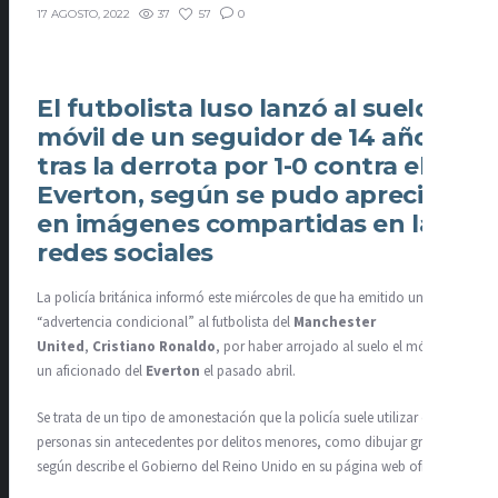
37
57
0
17 AGOSTO, 2022
El futbolista luso lanzó al suelo el
móvil de un seguidor de 14 años
tras la derrota por 1-0 contra el
Everton, según se pudo apreciar
en imágenes compartidas en las
redes sociales
La policía británica informó este miércoles de que ha emitido una
“advertencia condicional” al futbolista del
Manchester
United
,
Cristiano Ronaldo
, por haber arrojado al suelo el móvil de
un aficionado del
Everton
el pasado abril.
Se trata de un tipo de amonestación que la policía suele utilizar contra
personas sin antecedentes por delitos menores, como dibujar grafitis,
según describe el Gobierno del Reino Unido en su página web oficial.