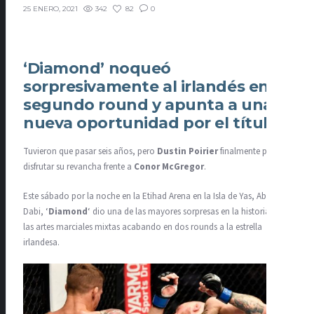
342
82
0
25 ENERO, 2021
‘Diamond’ noqueó
sorpresivamente al irlandés en el
segundo round y apunta a una
nueva oportunidad por el título
Tuvieron que pasar seis años, pero
Dustin Poirier
finalmente pudo
disfrutar su revancha frente a
Conor McGregor
.
Este sábado por la noche en la Etihad Arena en la Isla de Yas, Abu
Dabi, ‘
Diamond
‘ dio una de las mayores sorpresas en la historia de
las artes marciales mixtas acabando en dos rounds a la estrella
irlandesa.