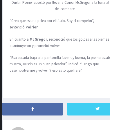
Dustin Poirier apostó por llevar a Conor McGregor a la lona al inicio
del combate.
“Creo que es una pelea por el título. Soy el campeón”,
sentenció
Poirier
.
En cuanto a
McGregor
, reconoció que los golpes a las piernas lo
disminuyeron y prometió volver.
“Esa patada baja a la pantorrilla fue muy buena, la pierna estaba
muerta, Dustin es un buen peleador”, indicó. “Tengo que
desempolvarme y volver. Y eso es lo que haré”.