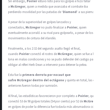
Sin embargo,
Poirier
estuvo listo para los golpes e hizo fallar
a
McGregor
, quien a medida que avanzaba el combate iba
perdiendo movilidad por las patadas de ‘
Diamond
‘ a sus piernas.
A pesar de la superioridad en golpes lanzados y
conectados,
McGregor
no pudo finalizar a
Poirier
, quien
eventualmente acorraló a su rival para golpearlo, a pesar de los
movimientos de cintura del irlandés.
Finalmente, a los 2:32 del segundo asalto llegó el final,
cuando
Poirier
conectó el rostro de
McGregor
, quien se fue a la
lona en malas condiciones y no se pudo defender del castigo para
obligar al réferi Herb Dean a intervenir para detener la pelea.
Esta fue la
primera derrota por nocaut que
sufre McGregor dentro del octágono
y quinta en total, las cuatro
anteriores fueron todas por sumisión.
Al final, las estadísticas favorecieron por completo a
Poirier
, quien
conectó 53 de 98 golpes totales (54 por ciento) por 52 de
McGregor
,
en golpes de poder la diferencia fue todavía más abrumadora con 48 a