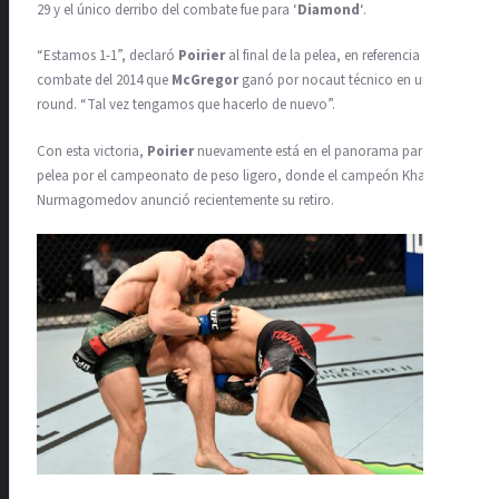
29 y el único derribo del combate fue para ‘
Diamond
‘.
“Estamos 1-1”, declaró
Poirier
al final de la pelea, en referencia al
combate del 2014 que
McGregor
ganó por nocaut técnico en un
round. “Tal vez tengamos que hacerlo de nuevo”.
Con esta victoria,
Poirier
nuevamente está en el panorama para una
pelea por el campeonato de peso ligero, donde el campeón Khabib
Nurmagomedov anunció recientemente su retiro.