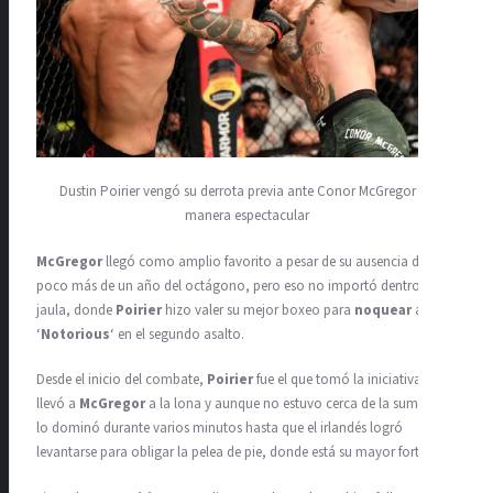
Dustin Poirier vengó su derrota previa ante Conor McGregor de
manera espectacular
McGregor
llegó como amplio favorito a pesar de su ausencia de
poco más de un año del octágono, pero eso no importó dentro de la
jaula, donde
Poirier
hizo valer su mejor boxeo para
noquear
a
‘
Notorious
‘ en el segundo asalto.
Desde el inicio del combate,
Poirier
fue el que tomó la iniciativa y
llevó a
McGregor
a la lona y aunque no estuvo cerca de la sumisión,
lo dominó durante varios minutos hasta que el irlandés logró
levantarse para obligar la pelea de pie, donde está su mayor fortaleza.