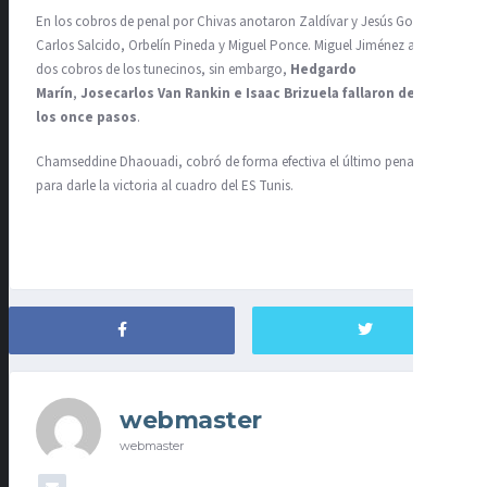
En los cobros de penal por Chivas anotaron Zaldívar y Jesús Godínez,
Carlos Salcido, Orbelín Pineda y Miguel Ponce. Miguel Jiménez atajó
dos cobros de los tunecinos, sin embargo,
Hedgardo
Marín
,
Josecarlos Van Rankin e Isaac Brizuela fallaron desde
los once pasos
.
Chamseddine Dhaouadi, cobró de forma efectiva el último penal,
para darle la victoria al cuadro del ES Tunis.
webmaster
webmaster