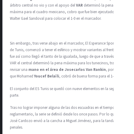
árbitro central no vio y con el apoyo del
VAR
determinó la pena
máxima para el cuadro mexicano, cobro que fue bien ejecutado por
Walter Gael Sandoval para colocar el 1-0 en el marcador.
Sin embargo, tras verse abajo en el marcador, El Esperance Sportive
de Tunis, comenzó a tener el esférico y mostrar variantes al frente, y
fue así como llegó el tanto de la igualada, luego de que a través del
VAR el central determinó la pena máxima para los tunecinos, tras
revisar una
mano en el área de Josecarlos Van Rankin
, por lo
que Mohamed
Youcef Belaïli
, cobró de buena forma para el 1-1.
El conjunto del ES Tunis se quedó con nueve elementos en la segunda
parte.
Tras no lograr imponer alguna de las dos escuadras en el tiempo
reglamentario, la serie se definió desde los once pasos. Por lo que
José Cardozo envió a la cancha a Miguel Jiménez, para la tanda de
penales.