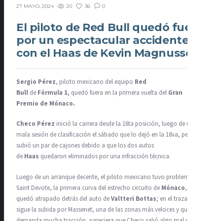
20
36
0
27 MAYO, 2024
El piloto de Red Bull quedó fuera
por un espectacular accidente
con el Haas de Kevin Magnussen
Sergio Pérez
, piloto mexicano del equipo
Red
Bull
de
Fórmula
1,
quedó fuera en la primera vuelta del
Gran
Premio de Mónaco.
Checo Pérez
inició la carrera desde la 16ta posición, luego de una
mala sesión de clasificación el sábado que lo dejó en la 18va, pero
subió un par de cajones debido a que los dos autos
de
Haas
quedaron eliminados por una infracción técnica.
Luego de un arranque decente, el piloto mexicano tuvo problemas en
Saint Devote, la primera curva del estrecho circuito de
Mónaco
,
quedó atrapado detrás del auto de
Valtteri Bottas
; en el trazado
sigue la subida por Massenet, una de las zonas más veloces y que
demanda mucha tracción, pareciera que Checo salió algo mal de