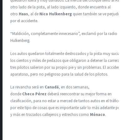
quedaron fuera y muy dañados. La inercia del choque llevó al RB20 al
otro lado de la pista, al lado izquierdo, donde encuentra al
otro
Haas
, al de
Nico Hulkenberg
quien también se ve perjudicado
por el accidente.
“Maldición, completamente innecesario”, exclamó por la radio
Hulkenberg.
Los autos quedaron totalmente destrozados y la pista muy sucia por
los cientos y miles de pedazos que obligaron a detener la carrera. Los
tres pilotos salieron por su propio pie y sin problemas. El accidente fue
aparatoso, pero no peligroso para la salud de los pilotos.
La revancha será en
Canadá
, en dos semanas,
donde
Checo
Pérez
deberá reencontrar su mejor forma en
clasificación, para no estar a merced de tantos autos en el tráfico. Es
por este tipo de cosas que es importante salir lo más adelante posible,
y más en trazados callejeros y estrechos como
Mónaco
.