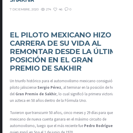
SHAKHIR
274
46
0
7 DICIEMBRE, 2020
EL PILOTO MEXICANO HIZO LA
CARRERA DE SU VIDA AL
REMONTAR DESDE LA ÚLTIMA
POSICIÓN EN EL GRAN
PREMIO DE SAKHIR
Un triunfo histórico para el automovilismo mexicano consiguió el
piloto jalisciense
Sergio Pérez
, al terminar en la posición de honor
del
Gran Premio de Sakhir
, lo cual significó la primera victoria para
un azteca en 50 años dentro de la Fórmula Uno.
Tuvieron que transcurrir 50 años, cinco meses y 29 días para que un
mexicano de nueva cuenta ganara en el máximo circuito de
automovilismo, luego que el más reciente fue
Pedro Rodríguez
,
quien ganó en Spa el 1 de junio de 1970.