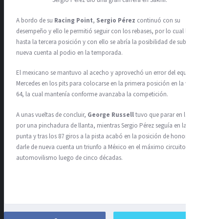
Sergio Pérez dio una gran carrera en Sakhir.
A bordo de su
Racing Point
,
Sergio Pérez
continuó con su
desempeño y ello le permitió seguir con los rebases, por lo cual llegó
hasta la tercera posición y con ello se abría la posibilidad de subir de
nueva cuenta al podio en la temporada.
El mexicano se mantuvo al acecho y aprovechó un error del equipo
Mercedes en los pits para colocarse en la primera posición en la vuelta
64, la cual mantenía conforme avanzaba la competición.
A unas vueltas de concluir,
George Russell
tuvo que parar en los pits
por una pinchadura de llanta, mientras Sergio Pérez seguía en la
punta y tras los 87 giros a la pista acabó en la posición de honor para
darle de nueva cuenta un triunfo a México en el máximo circuito de
automovilismo luego de cinco décadas.