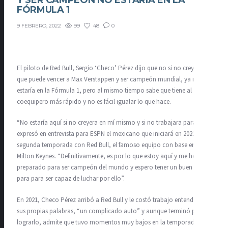
Y SER CAMPEÓN NO ESTARÍA EN LA
FÓRMULA 1
99
48
0
9 FEBRERO, 2022
El piloto de Red Bull, Sergio ‘Checo’ Pérez dijo que no si no creyera
que puede vencer a Max Verstappen y ser campeón mundial, ya no
estaría en la Fórmula 1, pero al mismo tiempo sabe que tiene al
coequipero más rápido y no es fácil igualar lo que hace.
“No estaría aquí si no creyera en mí mismo y si no trabajara para eso”,
expresó en entrevista para ESPN el mexicano que iniciará en 2022 su
segunda temporada con Red Bull, el famoso equipo con base en
Milton Keynes. “Definitivamente, es por lo que estoy aquí y me he
preparado para ser campeón del mundo y espero tener un buen coche
para para ser capaz de luchar por ello”.
En 2021, Checo Pérez arribó a Red Bull y le costó trabajo entender, en
sus propias palabras, “un complicado auto” y aunque terminó por
lograrlo, admite que tuvo momentos muy bajos en la temporada y