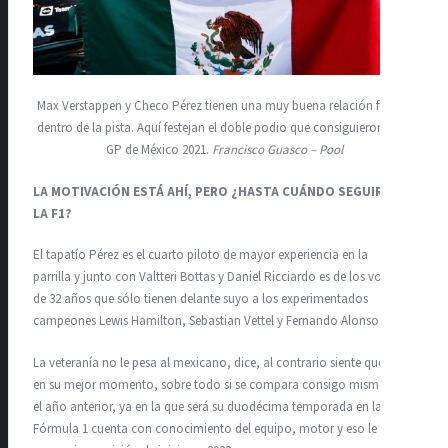
Max Verstappen y Checo Pérez tienen una muy buena relación fuera y
dentro de la pista. Aquí festejan el doble podio que consiguieron en el
GP de México 2021.
Francisco Guasco – Pool
LA MOTIVACIÓN ESTÁ AHÍ, PERO ¿HASTA CUÁNDO SEGUIRÁ EN
LA F1?
El tapatío Pérez es el cuarto piloto de mayor experiencia en la
parrilla y junto con Valtteri Bottas y Daniel Ricciardo es de los volantes
de 32 años que sólo tienen delante suyo a los experimentados
campeones Lewis Hamilton, Sebastian Vettel y Fernando Alonso.
La veteranía no le pesa al mexicano, dice, al contrario siente que está
en su mejor momento, sobre todo si se compara consigo mismo con
el año anterior, ya en la que será su duodécima temporada en la
Fórmula 1 cuenta con conocimiento del equipo, motor y eso le da