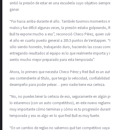
sintió la presión de estar en una escudería cuyo objetivo siempre es
ganar.
“Fui hacia arriba durante el año. También tuvimos momentos muy
malos y fue difícil algunas veces, la presión estaba golpeando, Red
Bull te expone mucho a eso”, reconoció Checo Pérez, quien culminó
el año en cuarto puesto general a 205.5 puntos de Verstappen. “Pero
sólo siendo honesto, trabajando duro, haciendo las cosas correctas,
entregando resultados al equipo es lo que realmente importa y me
siento mucho mejor preparado para esta temporada”.
Ahora, lo primero que necesita Checo Pérez y Red Bull es un auto que
sea contendiente al título, que tenga la velocidad, confiabilidad y
desempeño para poder pelear… pero nadie tiene esa certeza.
“No, no puedes tener la certeza de eso, seguramente en algún punto
lo estaremos (con un auto competititvo), en este nuevo reglamento es
muy importante cómo terminas y cómo es tu progresión durante la
temporada y eso es algo en lo que Red Bull es muy fuerte.
“En un cambio de reglas no sabemos qué tan competitivo vaya a ser