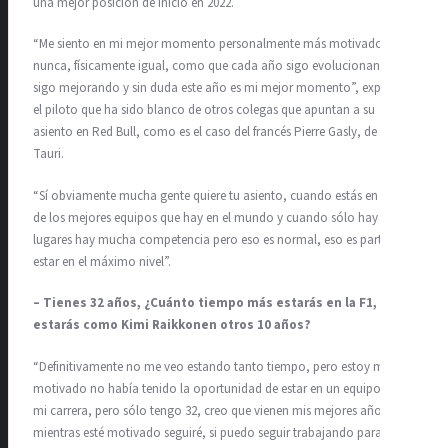
una mejor posición de inicio en 2022.
“Me siento en mi mejor momento personalmente más motivado que
nunca, físicamente igual, como que cada año sigo evolucionando,
sigo mejorando y sin duda este año es mi mejor momento”, expresó
el piloto que ha sido blanco de otros colegas que apuntan a su
asiento en Red Bull, como es el caso del francés Pierre Gasly, de Alpha
Tauri.
“Sí obviamente mucha gente quiere tu asiento, cuando estás en uno
de los mejores equipos que hay en el mundo y cuando sólo hay dos
lugares hay mucha competencia pero eso es normal, eso es parte de
estar en el máximo nivel”.
– Tienes 32 años, ¿Cuánto tiempo más estarás en la F1,
estarás como Kimi Raikkonen otros 10 años?
“Definitivamente no me veo estando tanto tiempo, pero estoy muy
motivado no había tenido la oportunidad de estar en un equipo así en
mi carrera, pero sólo tengo 32, creo que vienen mis mejores años y
mientras esté motivado seguiré, si puedo seguir trabajando para ser