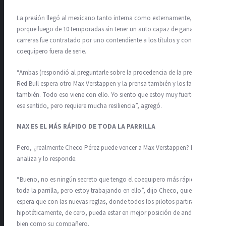
La presión llegó al mexicano tanto interna como externamente,
porque luego de 10 temporadas sin tener un auto capaz de ganar
carreras fue contratado por uno contendiente a los títulos y con un
coequipero fuera de serie.
“Ambas (respondió al preguntarle sobre la procedencia de la presión),
Red Bull espera otro Max Verstappen y la prensa también y los fans
también. Todo eso viene con ello. Yo siento que estoy muy fuerte en
ese sentido, pero requiere mucha resiliencia”, agregó.
MAX ES EL MÁS RÁPIDO DE TODA LA PARRILLA
Pero, ¿realmente Checo Pérez puede vencer a Max Verstappen? Él lo
analiza y lo responde.
“Bueno, no es ningún secreto que tengo el coequipero más rápido de
toda la parrilla, pero estoy trabajando en ello”, dijo Checo, quien
espera que con las nuevas reglas, donde todos los pilotos partirán,
hipotéticamente, de cero, pueda estar en mejor posición de andar tan
bien como su compañero.