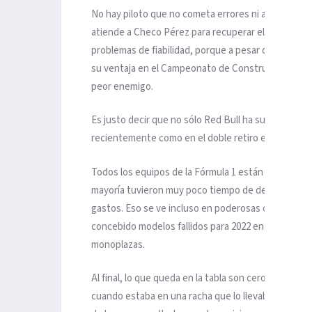
No hay piloto que no cometa errores ni autos que nu
atiende a Checo Pérez para recuperar el ritmo que 
problemas de fiabilidad, porque a pesar de que sus
su ventaja en el Campeonato de Constructores es co
peor enemigo.
Es justo decir que no sólo Red Bull ha sufrido por 
recientemente como en el doble retiro en Azerbaiy
Todos los equipos de la Fórmula 1 están en el prime
mayoría tuvieron muy poco tiempo de desarrollo, q
gastos. Eso se ve incluso en poderosas organizac
concebido modelos fallidos para 2022 en su interpre
monoplazas.
Al final, lo que queda en la tabla son cero puntos 
cuando estaba en una racha que lo llevaba a transi