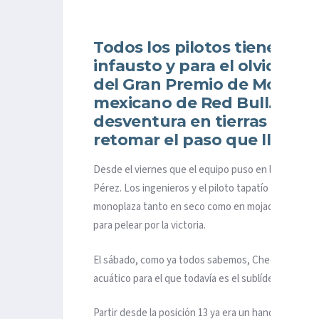
Todos los pilotos tienen al
infausto y para el olvido. El
del Gran Premio de Montreal
mexicano de Red Bull. Ahora
desventura en tierras cana
retomar el paso que llevaba
Desde el viernes que el equipo puso en la pista el
Pérez. Los ingenieros y el piloto tapatío tuvieron
monoplaza tanto en seco como en mojado y sesión t
para pelear por la victoria.
El sábado, como ya todos sabemos, Checo Pérez cho
acuático para el que todavía es el sublíder del Ca
Partir desde la posición 13 ya era un handicap con