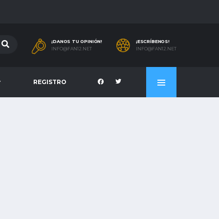
¡DANOS TU OPINIÓN!
¡ESCRÍBENOS!
INFO@FAN12.NET
INFO@FAN12.NET
REGISTRO