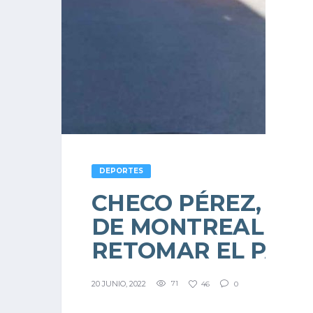
DEPORTES
CHECO PÉREZ, A O
DE MONTREAL Y E
RETOMAR EL PAS
20 JUNIO, 2022
71
46
0