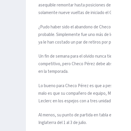
asequible remontar hasta posiciones de podio. La 
solamente nueve vueltas de iniciado el GP de Canadá
¿Pudo haber sido el abandono de Checo Pérez algo 
probable. Simplemente fue uno más de los problemas
ya le han costado un par de retiros por piloto en e
Un fin de semana para el olvido nunca tiene un bue
competitivo, pero Checo Pérez debe absorber los da
en la temporada.
Lo bueno para Checo Pérez es que a pesar de irse en
malo es que su compañero de equipo, Max Verstappe
Leclerc en los espejos con a tres unidades, incluso 
Al menos, su punto de partida en tabla es el mismo
Inglaterra del 1 al 3 de julio.