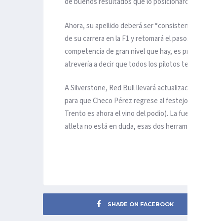
de buenos resultados que lo posicionaron como con
Ahora, su apellido deberá ser “consistencia” y su 
de su carrera en la F1 y retomará el paso. En una t
competencia de gran nivel que hay, es prácticament
atrevería a decir que todos los pilotos tendrán uno.
A Silverstone, Red Bull llevará actualizaciones par
para que Checo Pérez regrese al festejo con espuma
Trento es ahora el vino del podio). La fuerza ment
atleta no está en duda, esas dos herramientas y el t
SHARE ON FACEBOOK