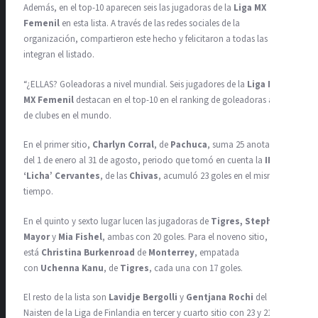
Además, en el top-10 aparecen seis las jugadoras de la
Liga MX
Femenil
en esta lista. A través de las redes sociales de la
organización, compartieron este hecho y felicitaron a todas las que
integran el listado.
“¿ELLAS? Goleadoras a nivel mundial. Seis jugadores de la
Liga BBVA
MX Femenil
destacan en el top-10 en el ranking de goleadoras a nivel
de clubes en el mundo.
En el primer sitio,
Charlyn Corral
, de
Pachuca
, suma 25 anotaciones
del 1 de enero al 31 de agosto, periodo que tomó en cuenta la
IFFHS.
‘Licha’ Cervantes
, de las
Chivas
, acumuló 23 goles en el mismo
tiempo.
En el quinto y sexto lugar lucen las jugadoras de
Tigres, Stephany
Mayor
y
Mia Fishel
, ambas con 20 goles. Para el noveno sitio,
está
Christina Burkenroad
de
Monterrey
, empatada
con
Uchenna Kanu
, de
Tigres
, cada una con 17 goles.
El resto de la lista son
Lavidje Bergolli
y
Gentjana Rochi
del
Naisten de la Liga de Finlandia en tercer y cuarto sitio con 23 y 21