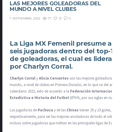
LAS MEJORES GOLEADORAS DEL
MUNDO A NIVEL CLUBES
77
31
0
7 SEPTIEMBRE, 2022
La Liga MX Femenil presume a
seis jugadoras dentro del top-10
de goleadoras, el cual es liderado
por Charlyn Corral.
Charlyn Corral
y
Alicia Cervantes
son las mejores goleadoras del
mundo, a nivel de clubes en Primera División, en lo que va del año
calendario 2022, esto de acuerdo a la
Federación Internacional de
Estadística e Historia del Futbol
(IFFHS, por sus siglas en inglés).
Las jugadoras de
Pachuca
y de las
Chivas
tienen 25 y 23 goles,
respectivamente, para ser las mejores anotadoras de todo el orbe,
incluso sobre jugadoras que militan en las principales ligas de Europa.