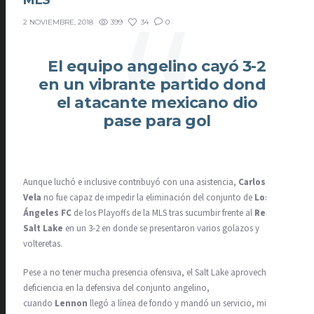
MLS
399
34
0
2 NOVIEMBRE, 2018
El equipo angelino cayó 3-2
en un vibrante partido donde
el atacante mexicano dio
pase para gol
Aunque luchó e inclusive contribuyó con una asistencia,
Carlos
Vela
no fue capaz de impedir la eliminación del conjunto de
Los
Ángeles FC
de los Playoffs de la MLS tras sucumbir frente al
Real
Salt Lake
en un 3-2 en donde se presentaron varios golazos y
volteretas.
Pese a no tener mucha presencia ofensiva, el Salt Lake aprovechó una
deficiencia en la defensiva del conjunto angelino,
cuando
Lennon
llegó a línea de fondo y mandó un servicio, mismo