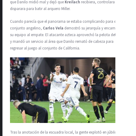
que Danilo midió mal y dejó que
Kreilach
recibiera, controlara y
disparara para batir al arquero Miller.
Cuando parecía que el panorama se estaba complicando para el
conjunto angelino,
Carlos Vela
demostró su jerarquía y encaminó a
su equipo al empate. El atacante azteca aprovechó la pelota detenida
y mandó un servicio al área que Danilo remató de cabeza para
regresar al juego al conjunto de California.
Tras la anotación de la escuadra local, la gente explotó en júbilo, por