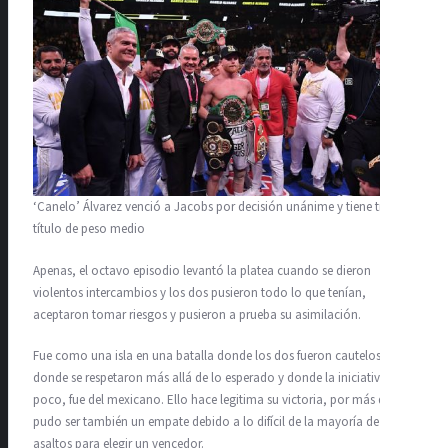
‘Canelo’ Álvarez venció a Jacobs por decisión unánime y tiene tres
título de peso medio
Apenas, el octavo episodio levantó la platea cuando se dieron
violentos intercambios y los dos pusieron todo lo que tenían,
aceptaron tomar riesgos y pusieron a prueba su asimilación.
Fue como una isla en una batalla donde los dos fueron cautelosos,
donde se respetaron más allá de lo esperado y donde la iniciativa, por
poco, fue del mexicano. Ello hace legitima su victoria, por más que
pudo ser también un empate debido a lo difícil de la mayoría de los
asaltos para elegir un vencedor.