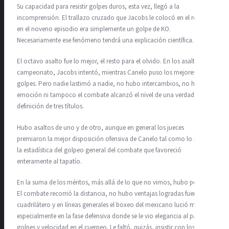
Su capacidad para resistir golpes duros, esta vez, llegó a la
incomprensión. El trallazo cruzado que Jacobs le colocó en el rostro
en el noveno episodio era simplemente un golpe de KO.
Necesariamente ese fenómeno tendrá una explicación científica.
El octavo asalto fue lo mejor, el resto para el olvido. En los asaltos de
campeonato, Jacobs intentó, mientras Canelo puso los mejores
golpes. Pero nadie lastimó a nadie, no hubo intercambios, no hubo
emoción ni tampoco el combate alcanzó el nivel de una verdadera
definición de tres títulos.
Hubo asaltos de uno y de otro, aunque en general los jueces
premiaron la mejor disposición ofensiva de Canelo tal como lo marcó
la estadística del golpeo general del combate que favoreció
enteramente al tapatío.
En la suma de los méritos, más allá de lo que no vimos, hubo pelea.
El combate recorrió la distancia, no hubo ventajas logradas fuera del
cuadrilátero y en líneas generales el boxeo del mexicano lució mejor,
especialmente en la fase defensiva donde se le vio elegancia al pasar
golpes y velocidad en el cuerpeo. Le faltó, quizás, insistir con los