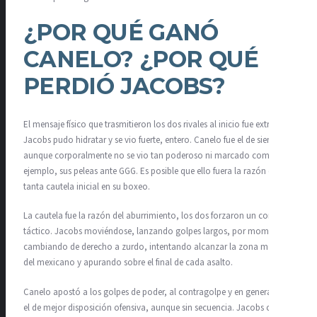
¿POR QUÉ GANÓ
CANELO? ¿POR QUÉ
PERDIÓ JACOBS?
El mensaje físico que trasmitieron los dos rivales al inicio fue extraño.
Jacobs pudo hidratar y se vio fuerte, entero. Canelo fue el de siempre,
aunque corporalmente no se vio tan poderoso ni marcado como, por
ejemplo, sus peleas ante GGG. Es posible que ello fuera la razón de
tanta cautela inicial en su boxeo.
La cautela fue la razón del aburrimiento, los dos forzaron un combate
táctico. Jacobs moviéndose, lanzando golpes largos, por momento
cambiando de derecho a zurdo, intentando alcanzar la zona media
del mexicano y apurando sobre el final de cada asalto.
Canelo apostó a los golpes de poder, al contragolpe y en general fue
el de mejor disposición ofensiva, aunque sin secuencia. Jacobs con su