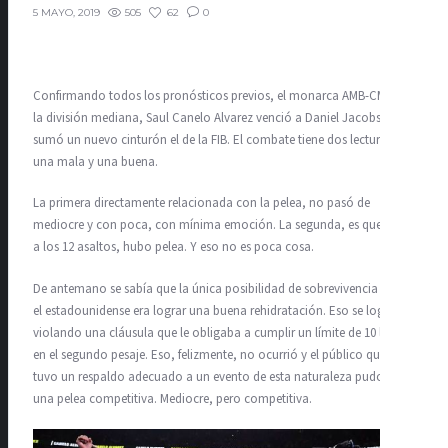
505
62
0
5 MAYO, 2019
Confirmando todos los pronósticos previos, el monarca AMB-CMB de
la división mediana, Saul Canelo Alvarez venció a Daniel Jacobs y
sumó un nuevo cinturón el de la FIB. El combate tiene dos lecturas,
una mala y una buena.
La primera directamente relacionada con la pelea, no pasó de
mediocre y con poca, con mínima emoción. La segunda, es que llegó
a los 12 asaltos, hubo pelea. Y eso no es poca cosa.
De antemano se sabía que la única posibilidad de sobrevivencia para
el estadounidense era lograr una buena rehidratación. Eso se logró,
violando una cláusula que le obligaba a cumplir un límite de 10 libras
en el segundo pesaje. Eso, felizmente, no ocurrió y el público que no
tuvo un respaldo adecuado a un evento de esta naturaleza pudo ver
una pelea competitiva. Mediocre, pero competitiva.