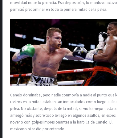
movilidad no se lo permitía. Esa disposición, lo mantuvo activo y le
permitió predominar en toda la primera mitad de la pelea.
Canelo dominaba, pero nadie conmovía a nadie al punto que los
rostros en la mitad estaban tan inmaculados como luego al final de la
pelea. No obstante, después de la mitad, se vio lo mejor de Jacobs,
arriesgó más y sobre todo le llegó en algunos asaltos, en especial el
noveno con golpes impresionantes a la barbilla de Canelo. El
mexicano ni se dio por enterado.