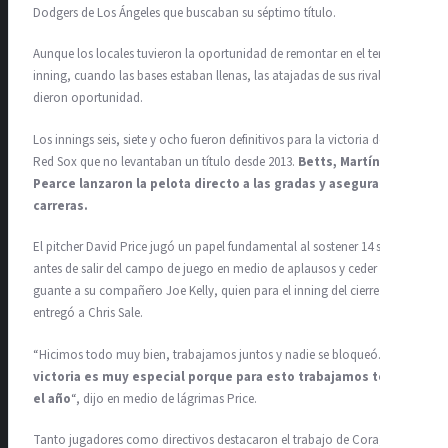
Dodgers de Los Ángeles que buscaban su séptimo título.
Aunque los locales tuvieron la oportunidad de remontar en el tercer
inning, cuando las bases estaban llenas, las atajadas de sus rivales no
dieron oportunidad.
Los innings seis, siete y ocho fueron definitivos para la victoria de los
Red Sox que no levantaban un título desde 2013.
Betts, Martínez y
Pearce lanzaron la pelota directo a las gradas y aseguraron
carreras.
El pitcher David Price jugó un papel fundamental al sostener 14 strikes
antes de salir del campo de juego en medio de aplausos y ceder el
guante a su compañero Joe Kelly, quien para el inning del cierre se lo
entregó a Chris Sale.
“Hicimos todo muy bien, trabajamos juntos y nadie se bloqueó.
Esta
victoria es muy especial porque para esto trabajamos todo
el año
“, dijo en medio de lágrimas Price.
Tanto jugadores como directivos destacaron el trabajo de Cora,