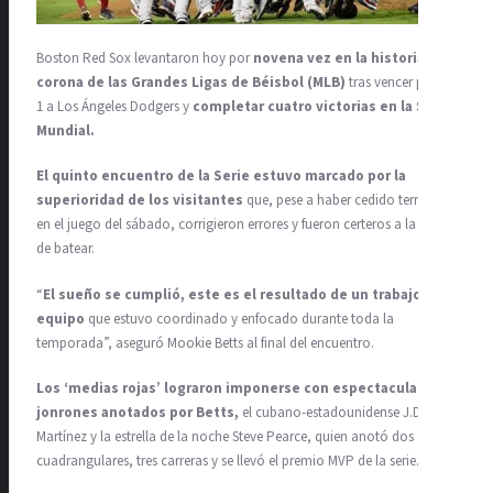
Boston Red Sox levantaron hoy por
novena vez en la historia la
corona de las Grandes Ligas de Béisbol (MLB)
tras vencer por 5-
1 a Los Ángeles Dodgers y
completar cuatro victorias en la Serie
Mundial.
El quinto encuentro de la Serie estuvo marcado por la
superioridad de los visitantes
que, pese a haber cedido terreno
en el juego del sábado, corrigieron errores y fueron certeros a la hora
de batear.
“
El sueño se cumplió, este es el resultado de un trabajo en
equipo
que estuvo coordinado y enfocado durante toda la
temporada”, aseguró Mookie Betts al final del encuentro.
Los ‘medias rojas’ lograron imponerse con espectaculares
jonrones anotados por Betts,
el cubano-estadounidense J.D.
Martínez y la estrella de la noche Steve Pearce, quien anotó dos
cuadrangulares, tres carreras y se llevó el premio MVP de la serie.