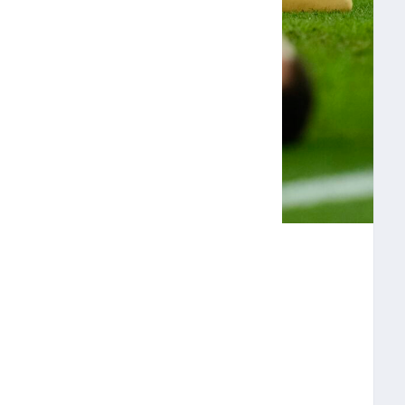
 AL CAER ANTE
GA