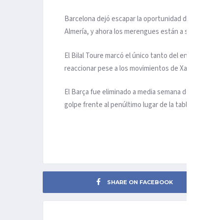
Barcelona dejó escapar la oportunidad de ponerse a 
Almería, y ahora los merengues están a siete unidades
El Bilal Toure marcó el único tanto del encuentro tra
reaccionar pese a los movimientos de Xavi Hernánd
El Barça fue eliminado a media semana de la Europa
golpe frente al penúltimo lugar de la tabla que ten
SHARE ON FACEBOOK