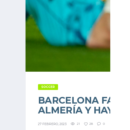
SOCCER
BARCELONA FALLA
ALMERÍA Y HAY LI
27 FEBRERO, 2023
21
28
0