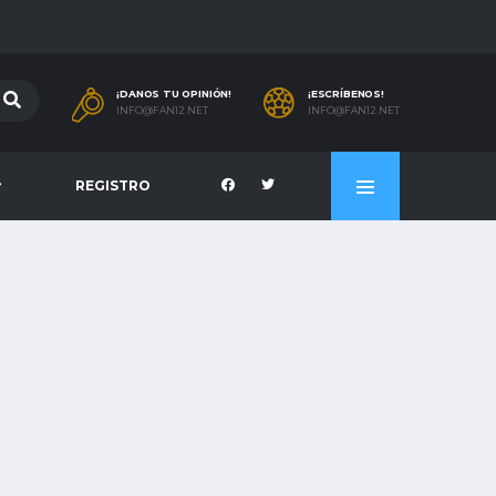
¡DANOS TU OPINIÓN!
¡ESCRÍBENOS!
INFO@FAN12.NET
INFO@FAN12.NET
REGISTRO