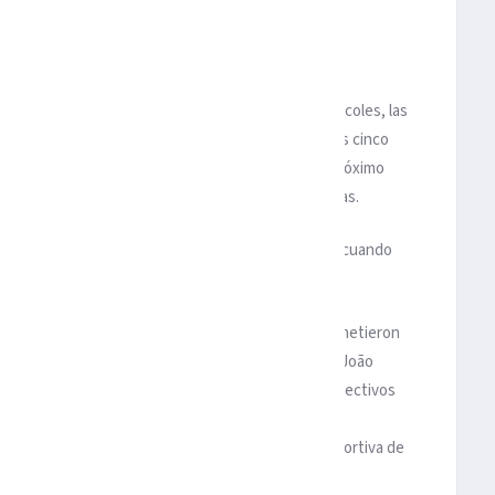
o con el movimiento del francés al Barcelona.
t de antígenos cuyos resultado se conoció el miércoles, las
persona está contagiada, arrojaron este jueves los cinco
uno de ellos estará disponible para el partido del próximo
da Metropolitano, para el que quedan solo tres días.
 vivieron la misma situación la pasada temporada, cuando
s del cuerpo técnico de nuestro primer equipo se sometieron
, en las que Simeone, Koke, Griezmann, Herrera y João
se encuentran asintomáticos y aislados en sus respectivos
ciones de las autoridades sanitarias”, afirmó el
antes del entrenamiento matutino en la Ciudad Deportiva de