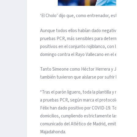
‘El Cholo’ dijo que, como entrenador, está content
Aunque todos ellos habían dado negativo en los tes
pruebas PCR, más sensibles para determinar si una 
positivos en el conjunto rojiblanco, con lo que ning
domingo contra el Rayo Vallecano en el estadio Wan
Tanto Simeone como Héctor Herrera y Joao Félix ya
también tuvieron que aislarse por sufrir la Covid-19.
“Tras el parón liguero, toda la plantilla y miembro
a pruebas PCR, según marca el protocolo de LaLiga
Félix han dado positivo por COVID-19. Todos ellos 
domicilios, cumpliendo estrictamente las recomenda
comunicado del Atlético de Madrid, emitido justo 
Majadahonda.