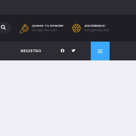
¡DANOS TU OPINIÓN!
¡ESCRÍBENOS!
INFO@FAN12.NET
INFO@FAN12.NET
REGISTRO