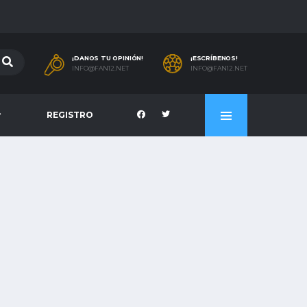
¡DANOS TU OPINIÓN!
¡ESCRÍBENOS!
INFO@FAN12.NET
INFO@FAN12.NET
REGISTRO