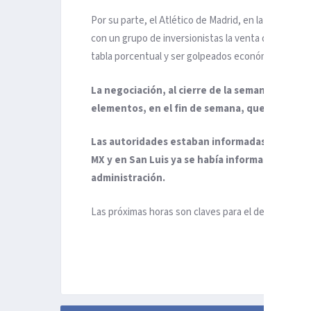
Por su parte, el Atlético de Madrid, en la última A
con un grupo de inversionistas la venta del equipo 
tabla porcentual y ser golpeados económicamente p
La negociación, al cierre de la semana pasada
elementos, en el fin de semana, que podrían e
Las autoridades estaban informadas sobre la p
MX y en San Luis ya se había informado al per
administración.
Las próximas horas son claves para el desenlace de