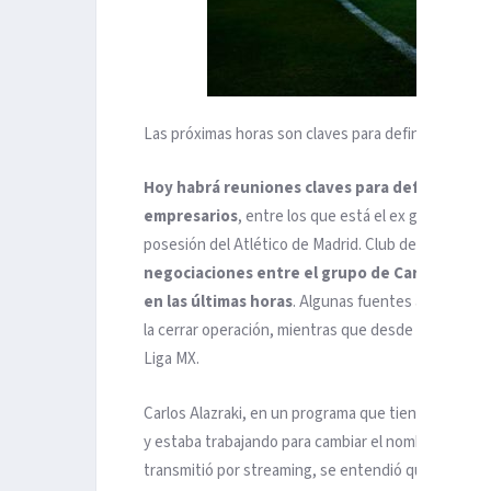
Las próximas horas son claves para definir la situac
Hoy habrá reuniones claves para definir si el 
empresarios
, entre los que está el ex gerente d
posesión del Atlético de Madrid. Club de Cuervos p
negociaciones entre el grupo de Carlos Alazra
en las últimas horas
. Algunas fuentes aseguran q
la cerrar operación, mientras que desde España re
Liga MX.
Carlos Alazraki, en un programa que tiene un You Tu
y estaba trabajando para cambiar el nombre de la i
transmitió por streaming, se entendió que era tiempo