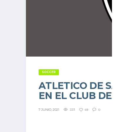
SOCCER
ATLETICO DE SAN 
EN EL CLUB DE CU
7 JUNIO, 2021
223
49
0