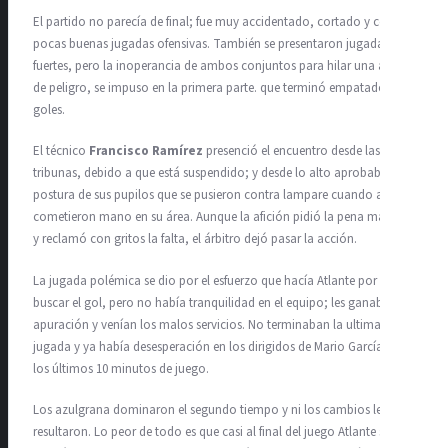
El partido no parecía de final; fue muy accidentado, cortado y con
pocas buenas jugadas ofensivas. También se presentaron jugadas
fuertes, pero la inoperancia de ambos conjuntos para hilar una acción
de peligro, se impuso en la primera parte. que terminó empatado sin
goles.
El técnico
Francisco Ramírez
presenció el encuentro desde las
tribunas, debido a que está suspendido; y desde lo alto aprobaba la
postura de sus pupilos que se pusieron contra lampare cuando al 71’
cometieron mano en su área. Aunque la afición pidió la pena máxima
y reclamó con gritos la falta, el árbitro dejó pasar la acción.
La jugada polémica se dio por el esfuerzo que hacía Atlante por
buscar el gol, pero no había tranquilidad en el equipo; les ganaba la
apuración y venían los malos servicios. No terminaban la ultima
jugada y ya había desesperación en los dirigidos de Mario García en
los últimos 10 minutos de juego.
Los azulgrana dominaron el segundo tiempo y ni los cambios le
resultaron. Lo peor de todo es que casi al final del juego Atlante se