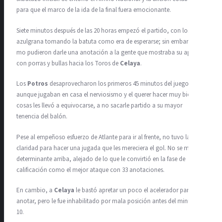
para que el marco de la ida de la final fuera emocionante.
Siete minutos después de las 20 horas empezó el partido, con los
azulgrana tomando la batuta como era de esperarse; sin embargo,
mo pudieron darle una anotación a la gente que mostraba su apoyo
con porras y bullas hacia los Toros de
Celaya
.
Los
Potros
desaprovecharon los primeros 45 minutos del juego;
aunque jugaban en casa el nerviosismo y el querer hacer muy bien las
cosas les llevó a equivocarse, a no sacarle partido a su mayor
tenencia del balón.
Pese al empeñoso esfuerzo de Atlante para ir al frente, no tuvo la
claridad para hacer una jugada que les mereciera el gol. No se mostró
determinante arriba, alejado de lo que le convirtió en la fase de
calificación como el mejor ataque con 33 anotaciones.
En cambio, a
Celaya
le bastó apretar un poco el acelerador para
anotar, pero le fue inhabilitado por mala posición antes del minuto
10.