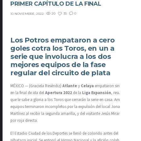
PRIMER CAPÍTULO DE LA FINAL
20
35
0
10 NOVIEMBRE, 2022
Los Potros empataron a cero
goles cotra los Toros, en un a
serie que involucra a los dos
mejores equipos de la fase
regular del circuito de plata
MÉXICO — (Graciela Reséndiz)
Atlante
y
Celaya
empataron sin goles
en la final de ida del
Apertura 2022
de la
Liga Expansión
, resultado
que le sabe a gloria a los Toros que cerrarán la serie en casa. Ambos
equipos terminaron incompletos por la expulsión del local Jonathan
Martínez al recibir la segunda amarilla, y del visitante Jesús Miranda
por roja directa.
El Estadio Ciudad de los Deportes se llenó de colorido antes del
silbatazo inicial. Se entonó el Himno Nacional y la afición colaboró