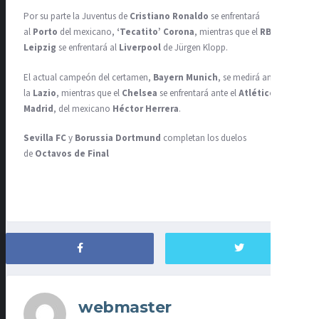
Por su parte la Juventus de
Cristiano Ronaldo
se enfrentará
al
Porto
del mexicano,
‘Tecatito’ Corona
, mientras que el
RB
Leipzig
se enfrentará al
Liverpool
de Jürgen Klopp.
El actual campeón del certamen,
Bayern Munich
, se medirá ante
la
Lazio
, mientras que el
Chelsea
se enfrentará ante el
Atlético de
Madrid
, del mexicano
Héctor Herrera
.
Sevilla FC
y
Borussia Dortmund
completan los duelos
de
Octavos de Final
webmaster