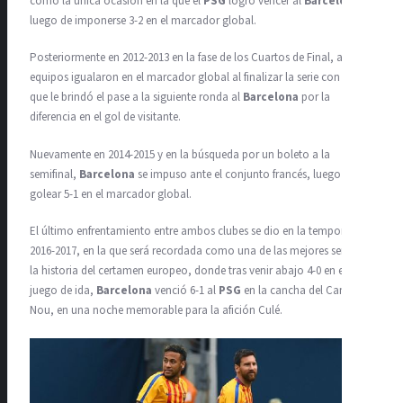
como la única ocasión en la que el
PSG
logró vencer al
Barcelona
,
luego de imponerse 3-2 en el marcador global.
Posteriormente en 2012-2013 en la fase de los Cuartos de Final, ambos
equipos igualaron en el marcador global al finalizar la serie con un 3-3
que le brindó el pase a la siguiente ronda al
Barcelona
por la
diferencia en el gol de visitante.
Nuevamente en 2014-2015 y en la búsqueda por un boleto a la
semifinal,
Barcelona
se impuso ante el conjunto francés, luego de
golear 5-1 en el marcador global.
El último enfrentamiento entre ambos clubes se dio en la temporada
2016-2017, en la que será recordada como una de las mejores series en
la historia del certamen europeo, donde tras venir abajo 4-0 en el
juego de ida,
Barcelona
venció 6-1 al
PSG
en la cancha del Camp
Nou, en una noche memorable para la afición Culé.