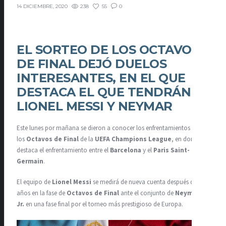
238
55
0
14 DICIEMBRE, 2020
EL SORTEO DE LOS OCTAVOS
DE FINAL DEJÓ DUELOS
INTERESANTES, EN EL QUE
DESTACA EL QUE TENDRÁN
LIONEL MESSI Y NEYMAR
Este lunes por mañana se dieron a conocer los enfrentamientos de
los
Octavos de Final
de la
UEFA Champions League
, en donde
destaca el enfrentamiento entre el
Barcelona
y el
Paris Saint-
Germain
.
El equipo de
Lionel Messi
se medirá de nueva cuenta después de tres
años en la fase de
Octavos de Final
ante el conjunto de
Neymar
Jr.
en una fase final por el torneo más prestigioso de Europa.