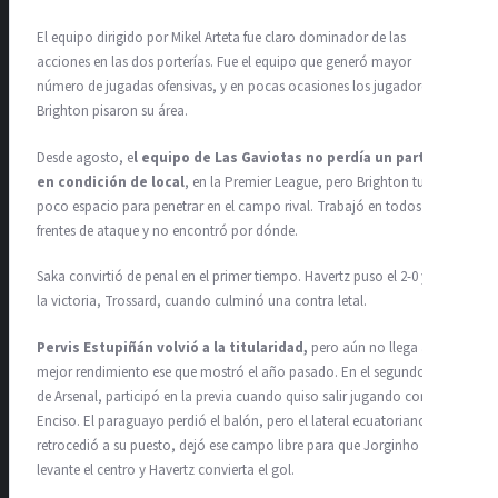
El equipo dirigido por Mikel Arteta fue claro dominador de las
acciones en las dos porterías. Fue el equipo que generó mayor
número de jugadas ofensivas, y en pocas ocasiones los jugadores del
Brighton pisaron su área.
Desde agosto, e
l equipo de Las Gaviotas no perdía un partido
en condición de local
, en la Premier League, pero Brighton tuvo
poco espacio para penetrar en el campo rival. Trabajó en todos los
frentes de ataque y no encontró por dónde.
Saka convirtió de penal en el primer tiempo. Havertz puso el 2-0 y selló
la victoria, Trossard, cuando culminó una contra letal.
Pervis Estupiñán volvió a la titularidad,
pero aún no llega al
mejor rendimiento ese que mostró el año pasado. En el segundo gol
de Arsenal, participó en la previa cuando quiso salir jugando con Julio
Enciso. El paraguayo perdió el balón, pero el lateral ecuatoriano no
retrocedió a su puesto, dejó ese campo libre para que Jorginho
levante el centro y Havertz convierta el gol.