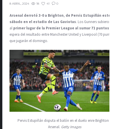
18
41
0
8 ABRIL, 2024
Arsenal derrotó 3-0 a Brighton
,
de Pervis Estupiñán este
sábado en el estadio de Las Gaviotas
. Los Gunners subieron
al
primer lugar de la Premier League al sumar 71 puntos
y a la
espera del resultado entre Manchester United y Liverpool (70 puntos),
que jugarán el domingo.
Pervis Estupiñán disputa el balón en el duelo enre Brighton y
Arsenal.
Getty Images