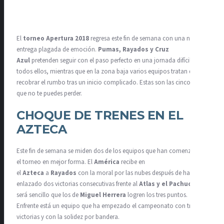
El
torneo Apertura 2018
regresa este fin de semana con una nueva
entrega plagada de emoción.
Pumas, Rayados y Cruz
Azul
pretenden seguir con el paso perfecto en una jornada difícil para
todos ellos, mientras que en la zona baja varios equipos tratan de
recobrar el rumbo tras un inicio complicado. Estas son las cinco cosas
que no te puedes perder.
CHOQUE DE TRENES EN EL
AZTECA
Este fin de semana se miden dos de los equipos que han comenzado
el torneo en mejor forma. El
América
recibe en
el
Azteca
a
Rayados
con la moral por las nubes después de haber
enlazado dos victorias consecutivas frente al
Atlas y el Pachuca
. No
será sencillo que los de
Miguel Herrera
logren los tres puntos.
Enfrente está un equipo que ha empezado el campeonato con tres
victorias y con la solidez por bandera.