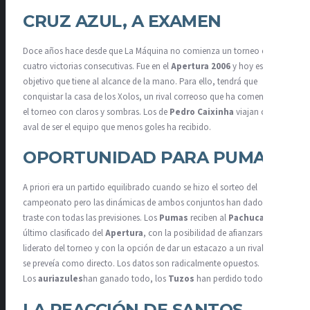
CRUZ AZUL, A EXAMEN
Doce años hace desde que La Máquina no comienza un torneo con
cuatro victorias consecutivas. Fue en el
Apertura 2006
y hoy es un
objetivo que tiene al alcance de la mano. Para ello, tendrá que
conquistar la casa de los Xolos, un rival correoso que ha comenzado
el torneo con claros y sombras. Los de
Pedro Caixinha
viajan con el
aval de ser el equipo que menos goles ha recibido.
OPORTUNIDAD PARA PUMAS
A priori era un partido equilibrado cuando se hizo el sorteo del
campeonato pero las dinámicas de ambos conjuntos han dado al
traste con todas las previsiones. Los
Pumas
reciben al
Pachuca
,
último clasificado del
Apertura
, con la posibilidad de afianzarse en el
liderato del torneo y con la opción de dar un estacazo a un rival que
se preveía como directo. Los datos son radicalmente opuestos.
Los
auriazules
han ganado todo, los
Tuzos
han perdido todo.
LA REACCIÓN DE SANTOS