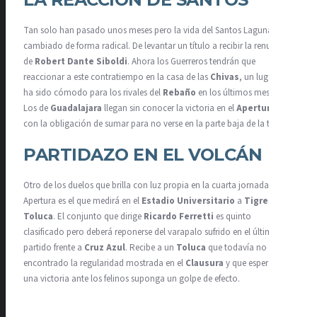
Tan solo han pasado unos meses pero la vida del Santos Laguna ha
cambiado de forma radical. De levantar un título a recibir la renuncia
de
Robert Dante Siboldi
. Ahora los Guerreros tendrán que
reaccionar a este contratiempo en la casa de las
Chivas
, un lugar que
ha sido cómodo para los rivales del
Rebaño
en los últimos meses.
Los de
Guadalajara
llegan sin conocer la victoria en el
Apertura
y
con la obligación de sumar para no verse en la parte baja de la tabla.
PARTIDAZO EN EL VOLCÁN
Otro de los duelos que brilla con luz propia en la cuarta jornada del
Apertura es el que medirá en el
Estadio Universitario
a
Tigres y
Toluca
. El conjunto que dirige
Ricardo Ferretti
es quinto
clasificado pero deberá reponerse del varapalo sufrido en el último
partido frente a
Cruz Azul
. Recibe a un
Toluca
que todavía no ha
encontrado la regularidad mostrada en el
Clausura
y que espera que
una victoria ante los felinos suponga un golpe de efecto.