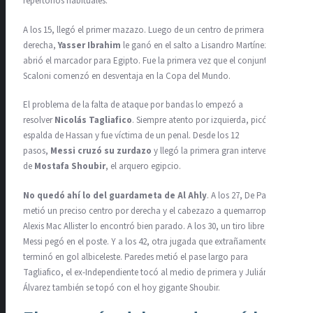
repertorios habituales.
A los 15, llegó el primer mazazo. Luego de un centro de primera por la
derecha,
Yasser Ibrahim
le ganó en el salto a Lisandro Martínez y
abrió el marcador para Egipto. Fue la primera vez que el conjunto de
Scaloni comenzó en desventaja en la Copa del Mundo.
El problema de la falta de ataque por bandas lo empezó a
resolver
Nicolás Tagliafico
. Siempre atento por izquierda, picó a la
espalda de Hassan y fue víctima de un penal. Desde los 12
pasos,
Messi cruzó su zurdazo
y llegó la primera gran intervención
de
Mostafa Shoubir
, el arquero egipcio.
No quedó ahí lo del guardameta de Al Ahly
. A los 27, De Paul
metió un preciso centro por derecha y el cabezazo a quemarropa de
Alexis Mac Allister lo encontró bien parado. A los 30, un tiro libre de
Messi pegó en el poste. Y a los 42, otra jugada que extrañamente no
terminó en gol albiceleste. Paredes metió el pase largo para
Tagliafico, el ex-Independiente tocó al medio de primera y Julián
Álvarez también se topó con el hoy gigante Shoubir.