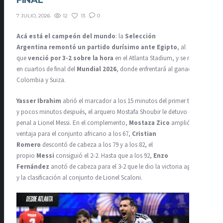
FINAL
12
13
0
7 JULIO, 2026
Acá está el campeón del mundo
: la
Selección
Argentina remontó un partido durísimo ante Egipto
, al
que
venció por 3-2 sobre la hora
en el Atlanta Stadium, y se metió
en cuartos de final
del
Mundial 2026
, donde enfrentará al ganador de
Colombia y Suiza.
Yasser Ibrahim
abrió el marcador a los 15 minutos del primer tiempo
y pocos minutos después, el arquero Mostafa Shoubir le detuvo un
penal a Lionel Messi. En el complemento,
Mostaza Zico
amplió la
ventaja para el conjunto africano a los 67,
Cristian
Romero
descontó de cabeza a los 79 y a los 82, el
propio
Messi
consiguió el 2-2. Hasta que a los 92,
Enzo
Fernández
anotó de cabeza para el 3-2 que le dio la victoria agónica
y la clasificación al conjunto de Lionel Scaloni.