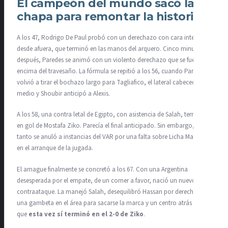
El campeón del mundo sacó la
chapa para remontar la historia
A los 47, Rodrigo De Paul probó con un derechazo con cara interna
desde afuera, que terminó en las manos del arquero. Cinco minutos
después, Paredes se animó con un violento derechazo que se fue por
encima del travesaño. La fórmula se repitió a los 56, cuando Paredes
volvió a tirar el bochazo largo para Tagliafico, el lateral cabeceó al
medio y Shoubir anticipó a Alexis.
A los 58, una contra letal de Egipto, con asistencia de Salah, terminó
en gol de Mostafa Ziko. Parecía el final anticipado. Sin embargo, el
tanto se anuló a instancias del VAR por una falta sobre Licha Martínez
en el arranque de la jugada.
El amague finalmente se concretó a los 67. Con una Argentina
desesperada por el empate, de un corner a favor, nació un nuevo
contraataque. La manejó Salah, desequilibró Hassan por derecha con
una gambeta en el área para sacarse la marca y un centro atrás
que
esta vez sí terminó en el 2-0 de Ziko
.