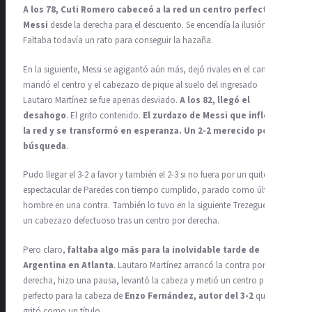
A los 78, Cuti Romero cabeceó a la red un centro perfecto de
Messi
desde la derecha para el descuento. Se encendía la ilusión.
Faltaba todavía un rato para conseguir la hazaña.
En la siguiente, Messi se agigantó aún más, dejó rivales en el camino,
mandó el centro y el cabezazo de pique al suelo del ingresado
Lautaro Martínez se fue apenas desviado.
A los 82, llegó el
desahogo
. El grito contenido.
El zurdazo de Messi que infló en
la red y se transformó en esperanza. Un 2-2 merecido por la
búsqueda
.
Pudo llegar el 3-2 a favor y también el 2-3 si no fuera por un quite
espectacular de Paredes con tiempo cumplido, parado como último
hombre en una contra. También lo tuvo en la siguiente Trezeguet, con
un cabezazo defectuoso tras un centro por derecha.
Pero claro,
faltaba algo más para la inolvidable tarde de
Argentina en Atlanta
. Lautaro Martínez arrancó la contra por
derecha, hizo una pausa, levantó la cabeza y metió un centro pasado
perfecto para la cabeza de
Enzo Fernández, autor del 3-2
que se
gritó como un título.