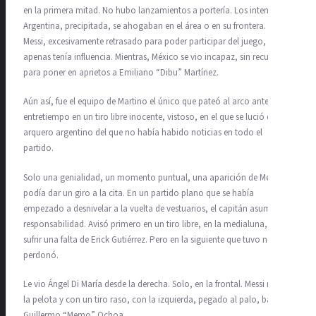
en la primera mitad. No hubo lanzamientos a portería. Los intentos de
Argentina, precipitada, se ahogaban en el área o en su frontera. Leo
Messi, excesivamente retrasado para poder participar del juego,
apenas tenía influencia. Mientras, México se vio incapaz, sin recursos
para poner en aprietos a Emiliano “Dibu” Martínez.
Aún así, fue el equipo de Martino el único que pateó al arco antes del
entretiempo en un tiro libre inocente, vistoso, en el que se lució el
arquero argentino del que no había habido noticias en todo el
partido.
Solo una genialidad, un momento puntual, una aparición de Messi
podía dar un giro a la cita. En un partido plano que se había
empezado a desnivelar a la vuelta de vestuarios, el capitán asumió la
responsabilidad. Avisó primero en un tiro libre, en la medialuna, tras
sufrir una falta de Erick Gutiérrez. Pero en la siguiente que tuvo no
perdonó.
Le vio Ángel Di María desde la derecha. Solo, en la frontal. Messi recibió
la pelota y con un tiro raso, con la izquierda, pegado al palo, batió a
Guillermo “Memo” Ochoa.