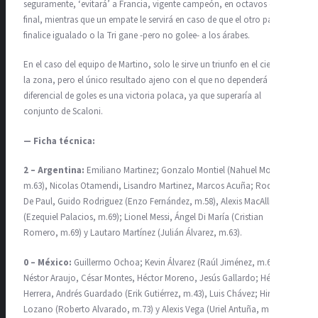
seguramente, ‘evitará’ a Francia, vigente campeón, en octavos de
final, mientras que un empate le servirá en caso de que el otro parttido
finalice igualado o la Tri gane -pero no golee- a los árabes.
En el caso del equipo de Martino, solo le sirve un triunfo en el cierre de
la zona, pero el único resultado ajeno con el que no dependerá del
diferencial de goles es una victoria polaca, ya que superaría al
conjunto de Scaloni.
— Ficha técnica:
2 – Argentina:
Emiliano Martinez; Gonzalo Montiel (Nahuel Molina,
m.63), Nicolas Otamendi, Lisandro Martinez, Marcos Acuña; Rodrigo
De Paul, Guido Rodriguez (Enzo Fernández, m.58), Alexis MacAllister
(Ezequiel Palacios, m.69); Lionel Messi, Ángel Di María (Cristian
Romero, m.69) y Lautaro Martínez (Julián Álvarez, m.63).
0 – México:
Guillermo Ochoa; Kevin Álvarez (Raúl Jiménez, m.66),
Néstor Araujo, César Montes, Héctor Moreno, Jesús Gallardo; Héctor
Herrera, Andrés Guardado (Erik Gutiérrez, m.43), Luis Chávez; Hirving
Lozano (Roberto Alvarado, m.73) y Alexis Vega (Uriel Antuña, m.66).