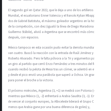
El segundo gol en Qatar 2022, que le deja a uno de los artilleros del
Mundial, el ecuatoriano Enner Valencia y el francés Kylian Mbappé y a
dos de Gabriel Batistuta, el máximo goleador argentino en la historia
de la competición, con diez (igualó la línea de Diego Maradona y
Guillermo Stábile), alivió a Argentina que se encontró más cómoda
después, con espacios.
México tampoco en esta ocasión pudo evitar la derrota mundialista. Y
van cuatro. Buscó la reacción con la entrada de Raúl Jiménez y
Roberto Alvarado. Pero le falta pólvora a la Tri y argumentos para dar
un giro al partido que cerró Enzo Fernández a tres minutos del final,
cuando recibió la pelota de Messi tras un córner, se adentró en el área
y desde el pico envió una parábola que superó a Ochoa. Un gran gol
para poner el broche a la victoria.
El próximo miércoles, Argentina (3, +1) se medirá con Polonia (4, +2),
mientras que México (1, -2) enfrentará a Arabia Saudita (3, -1). En caso
de vencer al conjunto europeo, la Albiceleste liderará el Grupo C (a
menos que Arabia gane por una buena diferencia de goles) y,