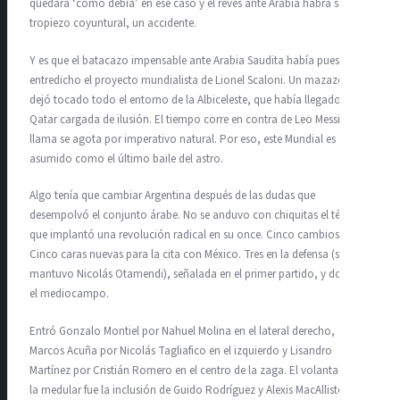
quedará ‘como debía’ en ese caso y el revés ante Arabia habrá sido un
tropiezo coyuntural, un accidente.
Y es que el batacazo impensable ante Arabia Saudita había puesto en
entredicho el proyecto mundialista de Lionel Scaloni. Un mazazo que
dejó tocado todo el entorno de la Albiceleste, que había llegado a
Qatar cargada de ilusión. El tiempo corre en contra de Leo Messi y su
llama se agota por imperativo natural. Por eso, este Mundial es
asumido como el último baile del astro.
Algo tenía que cambiar Argentina después de las dudas que
desempolvó el conjunto árabe. No se anduvo con chiquitas el técnico
que implantó una revolución radical en su once. Cinco cambios.
Cinco caras nuevas para la cita con México. Tres en la defensa (solo se
mantuvo Nicolás Otamendi), señalada en el primer partido, y dos en
el mediocampo.
Entró Gonzalo Montiel por Nahuel Molina en el lateral derecho,
Marcos Acuña por Nicolás Tagliafico en el izquierdo y Lisandro
Martínez por Cristián Romero en el centro de la zaga. El volantazo en
la medular fue la inclusión de Guido Rodríguez y Alexis MacAllister.