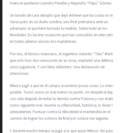
Fuera se quedaron Leandro Paredes y Alejandro “Papu” Gómez.
Un lavado de cara abrupto que dejó entrever que las cosas no estaban
claras justo en un duelo cumbre, una final prematura ante un
adversario al que tiene tomada la medida. Sobre todo en los
Mundiales. En las tres ocasiones que han coincidido en este certamen,
en todas salieron airosos los rioplatenses.
Por eso, el técnico mexicano, el argentino Gerardo “Tata” Martino,
que solo hizo dos variaciones en su once, implantó una defensa de
cinco jugadores. Y con falso delantero. Una declaración de
intenciones.
México jugó a que en el campo ocurrieran pocas cosas. Lo menos
posible. Tomó como un mal menor un punto. Un empate le dejaba
con vida después de evitar la derrota contra Polonia y con Arabia
como siguiente rival. Asumía su inferioridad, histórica; lo dicen los
antecedentes. Puntuar contra la Albiceleste le mantendría en el
camino de lograr los octavos de final por octava vez seguida.
Y durante mucho tiempo se jugó a lo que quiso México. No pasó nada