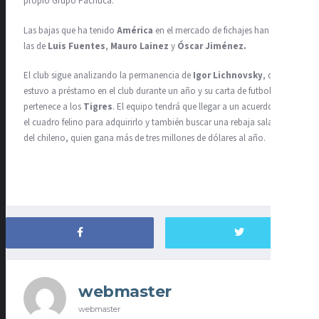
propio Grupo Pachuca.
Las bajas que ha tenido
América
en el mercado de fichajes han sido
las de
Luis Fuentes
,
Mauro Lainez
y
Óscar Jiménez.
El club sigue analizando la permanencia de
Igor Lichnovsky
, quien
estuvo a préstamo en el club durante un año y su carta de futbolista
pertenece a los
Tigres
. El equipo tendrá que llegar a un acuerdo con
el cuadro felino para adquirirlo y también buscar una rebaja salarial
del chileno, quien gana más de tres millones de dólares al año.
webmaster
webmaster