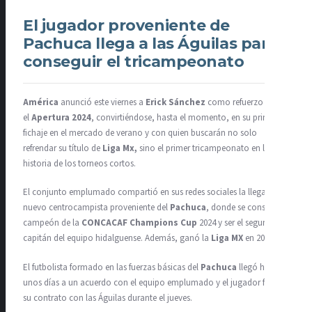
El jugador proveniente de
Pachuca llega a las Águilas para
conseguir el tricampeonato
América
anunció este viernes a
Erick Sánchez
como refuerzo para
el
Apertura 2024
, convirtiéndose, hasta el momento, en su principal
fichaje en el mercado de verano y con quien buscarán no solo
refrendar su título de
Liga Mx,
sino el primer tricampeonato en la
historia de los torneos cortos.
El conjunto emplumado compartió en sus redes sociales la llegada del
nuevo centrocampista proveniente del
Pachuca
, donde se consagró
campeón de la
CONCACAF Champions Cup
2024 y ser el segundo
capitán del equipo hidalguense. Además, ganó la
Liga MX
en 2022.
El futbolista formado en las fuerzas básicas del
Pachuca
llegó hace
unos días a un acuerdo con el equipo emplumado y el jugador firmó
su contrato con las Águilas durante el jueves.