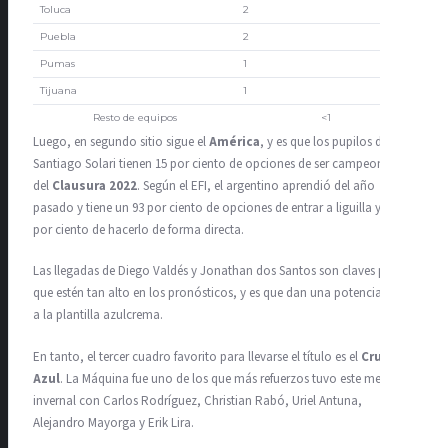
Toluca
2
Puebla
2
Pumas
1
Tijuana
1
Resto de equipos
<1
Luego, en segundo sitio sigue el
América
, y es que los pupilos de
Santiago Solari tienen 15 por ciento de opciones de ser campeones
del
Clausura 2022
. Según el EFI, el argentino aprendió del año
pasado y tiene un 93 por ciento de opciones de entrar a liguilla y un 51
por ciento de hacerlo de forma directa.
Las llegadas de Diego Valdés y Jonathan dos Santos son claves para
que estén tan alto en los pronósticos, y es que dan una potencia extra
a la plantilla azulcrema.
En tanto, el tercer cuadro favorito para llevarse el título es el
Cruz
Azul
. La Máquina fue uno de los que más refuerzos tuvo este mercado
invernal con Carlos Rodríguez, Christian Rabó, Uriel Antuna,
Alejandro Mayorga y Erik Lira.