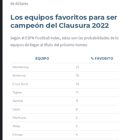
de dólares.
Los equipos favoritos para ser
campeón del Clausura 2022
Según el ESPN Football Index, estas son las probabilidades de los
equipos de llegar al título del próximo torneo.
EQUIPO
% FAVORITO
Monterrey
21
América
15
Cruz Azul
14
Tigres
11
Santos
9
León
6
Pachuca
5
Atlas
5
Chivas
4