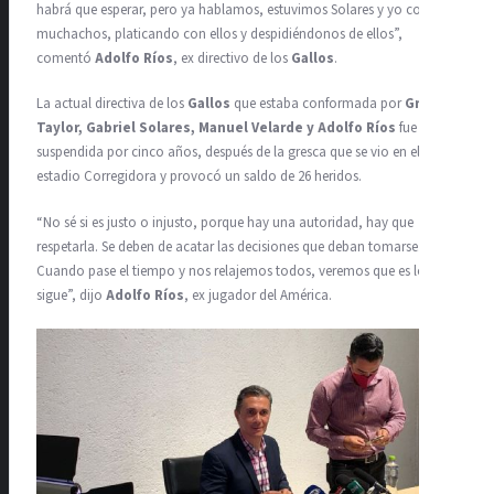
habrá que esperar, pero ya hablamos, estuvimos Solares y yo con los
muchachos, platicando con ellos y despidiéndonos de ellos”,
comentó
Adolfo Ríos
, ex directivo de los
Gallos
.
La actual directiva de los
Gallos
que estaba conformada por
Greg
Taylor, Gabriel Solares, Manuel Velarde y Adolfo Ríos
fue
suspendida por cinco años, después de la gresca que se vio en el
estadio Corregidora y provocó un saldo de 26 heridos.
“No sé si es justo o injusto, porque hay una autoridad, hay que
respetarla. Se deben de acatar las decisiones que deban tomarse.
Cuando pase el tiempo y nos relajemos todos, veremos que es lo que
sigue”, dijo
Adolfo Ríos
, ex jugador del América.