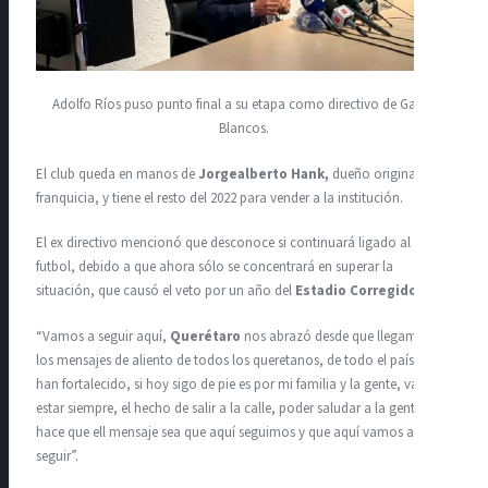
Adolfo Ríos puso punto final a su etapa como directivo de Gallos
Blancos.
El club queda en manos de
Jorgealberto Hank,
dueño original de la
franquicia, y tiene el resto del 2022 para vender a la institución.
El ex directivo mencionó que desconoce si continuará ligado al
futbol, debido a que ahora sólo se concentrará en superar la
situación, que causó el veto por un año del
Estadio Corregidora.
“Vamos a seguir aquí,
Querétaro
nos abrazó desde que llegamos y
los mensajes de aliento de todos los queretanos, de todo el país, me
han fortalecido, si hoy sigo de pie es por mi familia y la gente, va a
estar siempre, el hecho de salir a la calle, poder saludar a la gente
hace que ell mensaje sea que aquí seguimos y que aquí vamos a
seguir”.